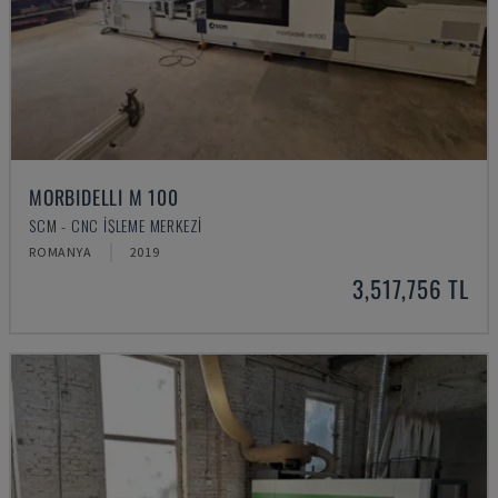
MORBIDELLI M 100
SCM - CNC İŞLEME MERKEZI
ROMANYA
2019
3,517,756 TL