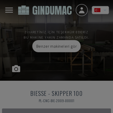
ZIYARETINIZ IÇIN TEŞEKKÜR EDERIZ
BU MAKINE YAKIN ZAMANDA SATILDI.
Benzer makineleri gör
BIESSE
-
SKIPPER 100
PL-CNC-BIE-2009-00001