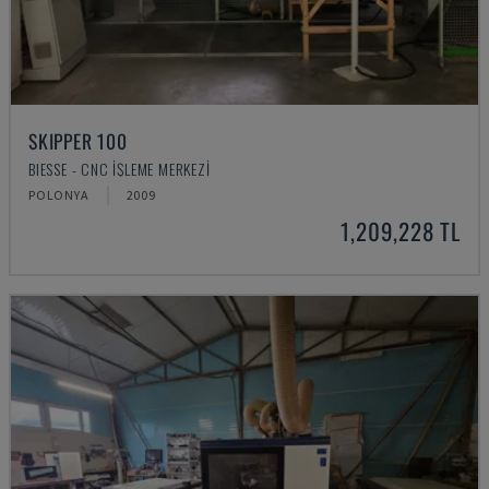
SKIPPER 100
BIESSE - CNC İŞLEME MERKEZI
POLONYA
2009
1,209,228 TL