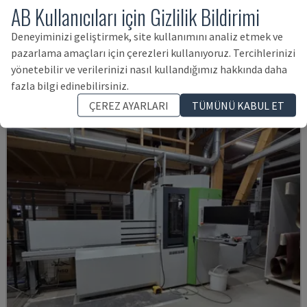
AB Kullanıcıları için Gizlilik Bildirimi
ROVER K1232
Deneyiminizi geliştirmek, site kullanımını analiz etmek ve
BIESSE - CNC İŞLEME MERKEZI
pazarlama amaçları için çerezleri kullanıyoruz. Tercihlerinizi
POLONYA
2017
yönetebilir ve verilerinizi nasıl kullandığımız hakkında daha
2,363,492 TL
fazla bilgi edinebilirsiniz.
ÇEREZ AYARLARI
TÜMÜNÜ KABUL ET