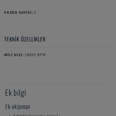
EKSEN SAYISI
:
3
TEKNIK ÖZELLIKLER
MILI HIZI
:
18000 RPM
Ek bilgi
Ek ekipman
Silindir besleme masası