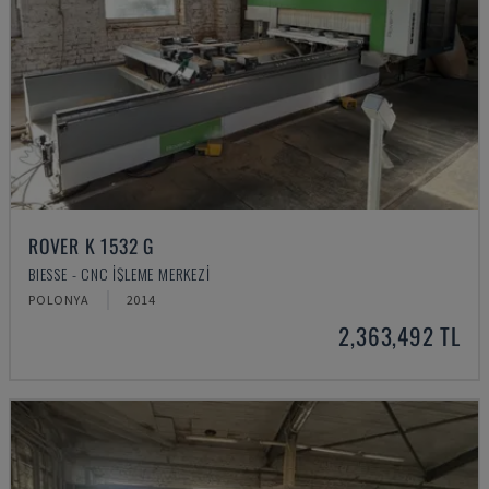
ROVER K 1532 G
BIESSE - CNC İŞLEME MERKEZI
POLONYA
2014
2,363,492 TL