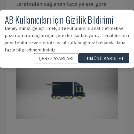
tarafından sağlanan tavsiyelere göre
yüklenir. Vinçleri veya forkliftleri
AB Kullanıcıları için Gizlilik Bildirimi
kullanarak makineleri, kalkış modlarına
yüklemek için yerel şirketler ile
Deneyiminizi geliştirmek, site kullanımını analiz etmek ve
pazarlama amaçları için çerezleri kullanıyoruz. Tercihlerinizi
calışıyoruz.
yönetebilir ve verilerinizi nasıl kullandığımız hakkında daha
fazla bilgi edinebilirsiniz.
ÇEREZ AYARLARI
TÜMÜNÜ KABUL ET