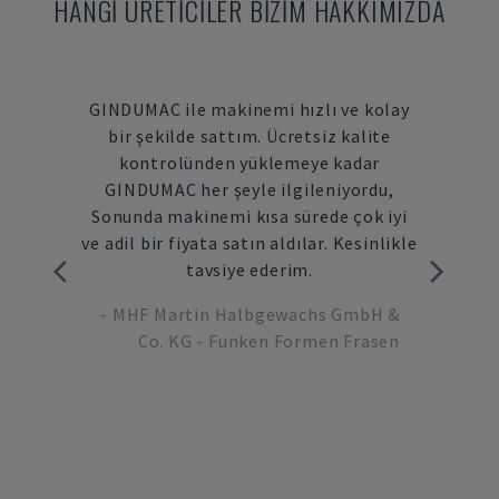
HANGI ÜRETICILER BIZIM HAKKIMIZDA
ılmış
GINDUMAC ile makinemi hızlı ve kolay
Son yı
atım
bir şekilde sattım. Ücretsiz kalite
makine
lir bir
kontrolünden yüklemeye kadar
he
in
GINDUMAC her şeyle ilgileniyordu,
GINDU
mız ilk
Sonunda makinemi kısa sürede çok iyi
şimdi 
ama
ve adil bir fiyata satın aldılar. Kesinlikle
içi
ı bir
tavsiye ederim.
kuru
biliriz.
-
MHF Martin Halbgewachs GmbH &
-
M
rak
Co. KG - Funken Formen Fräsen
de
ctor,
 GmbH