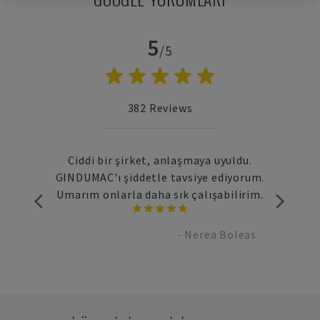
5
/5
382
Reviews
makine
Ciddi bir şirket, anlaşmaya uyuldu.
Hız
den
GINDUMAC'ı şiddetle tavsiye ediyorum.
koor
el bir
Umarım onlarla daha sık çalışabilirim.
-
Nerea Boleas
brand