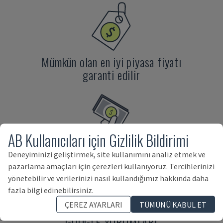
Mümkün olan en iyi piyasa fiyatı
garanti edilir
AB Kullanıcıları için Gizlilik Bildirimi
Bizim tarafımızdan doğrudan ödeme
Deneyiminizi geliştirmek, site kullanımını analiz etmek ve
pazarlama amaçları için çerezleri kullanıyoruz. Tercihlerinizi
yönetebilir ve verilerinizi nasıl kullandığımız hakkında daha
fazla bilgi edinebilirsiniz.
ÇEREZ AYARLARI
TÜMÜNÜ KABUL ET
GOOGLE YORUMLARI