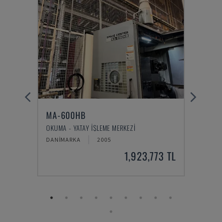
MA-600HB
IRD 
OKUMA - YATAY İŞLEME MERKEZI
IRLE -
DANIMARKA
2005
ALMA
4 TL
1,923,773 TL