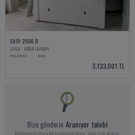
EASY 2000 D
CEFLA - DIĞER (AHŞAP)
POLONYA
2009
3,133,001 TL
Bize gönderin
Aranıyor talebi
Makinenizi burada bulamazsanız, sizin için ararız.