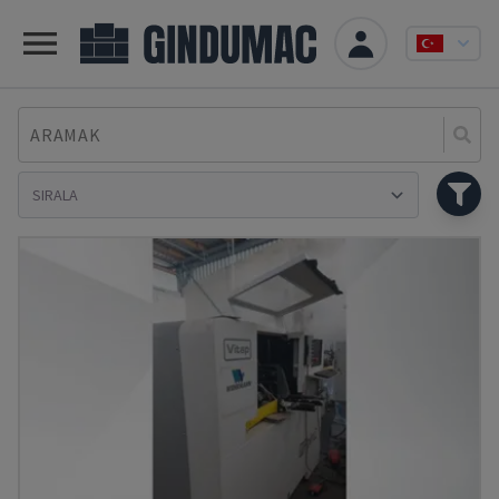
ARAMAK
Se