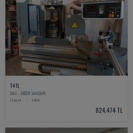
T4TL
SAC - DIĞER (AHŞAP)
İTALYA
2004
824,474 TL