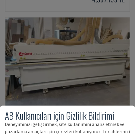
AB Kullanıcıları için Gizlilik Bildirimi
OLIMPIC K360 T-ER1
Deneyiminizi geliştirmek, site kullanımını analiz etmek ve
SCM - KENAR BANDLAMA MAKINESI
pazarlama amaçları için çerezleri kullanıyoruz. Tercihlerinizi