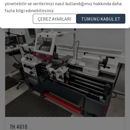
HOLLANDA
2003
yönetebilir ve verilerinizi nasıl kullandığımız hakkında daha
769,498 TL
fazla bilgi edinebilirsiniz.
ÇEREZ AYARLARI
TÜMÜNÜ KABUL ET
TH 4610