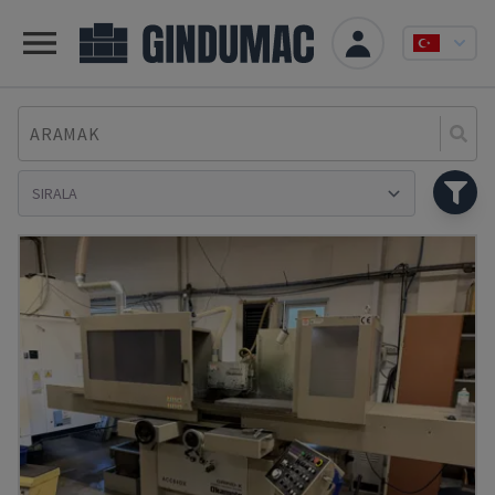
ARAMAK
Se