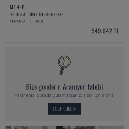
MF 4-B
OPTIMUM - DIKEY İŞLEME MERKEZI
ALMANYA
2018
549,642 TL
Bize gönderin
Aranıyor talebi
Makinenizi burada bulamazsanız, sizin için ararız.
TALEP GÖNDER