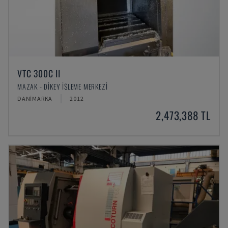
VTC 300C II
MAZAK - DIKEY İŞLEME MERKEZI
DANIMARKA
2012
2,473,388 TL