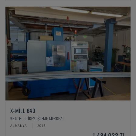
X-MILL 640
KNUTH - DIKEY İŞLEME MERKEZI
ALMANYA
2015
1,484,033 TL