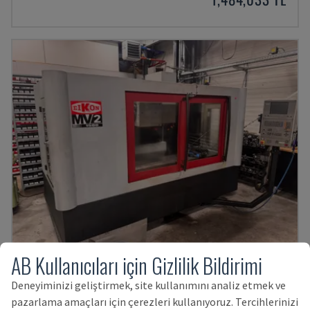
AB Kullanıcıları için Gizlilik Bildirimi
MV2
Deneyiminizi geliştirmek, site kullanımını analiz etmek ve
EIKON - DIKEY İŞLEME MERKEZI
pazarlama amaçları için çerezleri kullanıyoruz. Tercihlerinizi