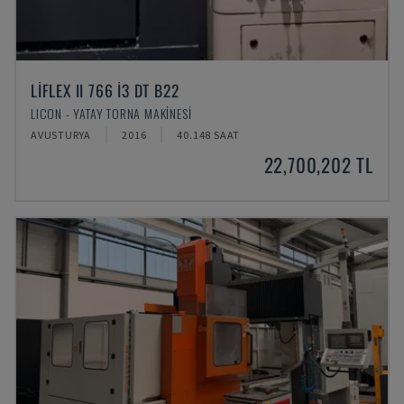
LIFLEX II 766 I3 DT B22
LICON - YATAY TORNA MAKINESI
AVUSTURYA
2016
40.148 SAAT
22,700,202 TL