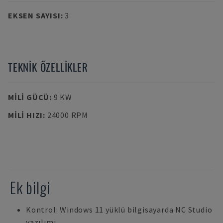
EKSEN SAYISI
:
3
TEKNIK ÖZELLIKLER
MILI GÜCÜ
:
9 KW
MILI HIZI
:
24000 RPM
Ek bilgi
Kontrol: Windows 11 yüklü bilgisayarda NC Studio
yazılımı