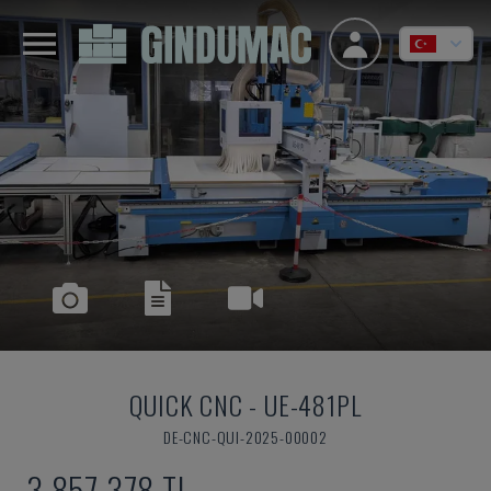
QUICK CNC
-
UE-481PL
DE-CNC-QUI-2025-00002
3,857,378 TL