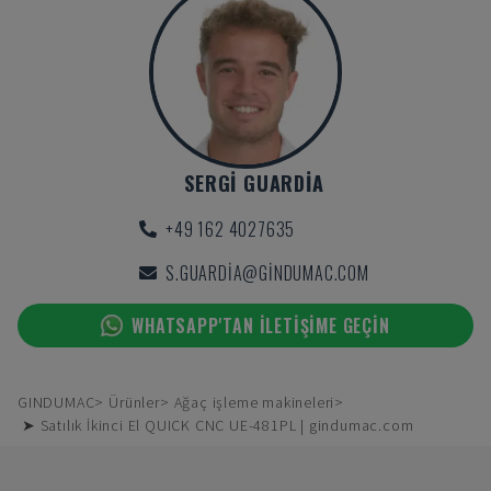
SERGI GUARDIA
+49 162 4027635
S.GUARDIA@GINDUMAC.COM
WHATSAPP'TAN ILETIŞIME GEÇIN
GINDUMAC
Ürünler
Ağaç işleme makineleri
➤ Satılık İkinci El QUICK CNC UE-481PL | gindumac.com