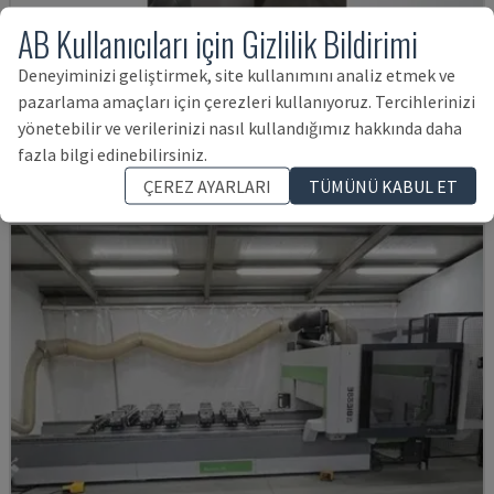
AB Kullanıcıları için Gizlilik Bildirimi
POINT 2
Deneyiminizi geliştirmek, site kullanımını analiz etmek ve
VITAP - CNC İŞLEME MERKEZI
pazarlama amaçları için çerezleri kullanıyoruz. Tercihlerinizi
ALMANYA
2016
yönetebilir ve verilerinizi nasıl kullandığımız hakkında daha
fazla bilgi edinebilirsiniz.
661,737 TL
ÇEREZ AYARLARI
TÜMÜNÜ KABUL ET