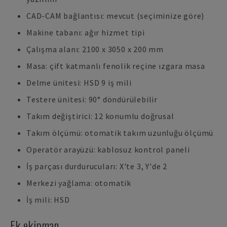
CAD-CAM bağlantısı: mevcut (seçiminize göre)
Makine tabanı: ağır hizmet tipi
Çalışma alanı: 2100 x 3050 x 200 mm
Masa: çift katmanlı fenolik reçine ızgara masa
Delme ünitesi: HSD 9 iş mili
Testere ünitesi: 90° döndürülebilir
Takım değiştirici: 12 konumlu doğrusal
Takım ölçümü: otomatik takım uzunluğu ölçümü
Operatör arayüzü: kablosuz kontrol paneli
İş parçası durdurucuları: X'te 3, Y'de 2
Merkezi yağlama: otomatik
İş mili: HSD
Ek ekipman