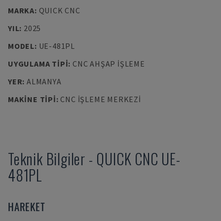
MARKA
:
QUICK CNC
YIL
:
2025
MODEL
:
UE-481PL
UYGULAMA TIPI
:
CNC AHŞAP İŞLEME
YER
:
ALMANYA
MAKINE TIPI
:
CNC İŞLEME MERKEZI
Teknik Bilgiler
-
QUICK CNC
UE-
481PL
HAREKET