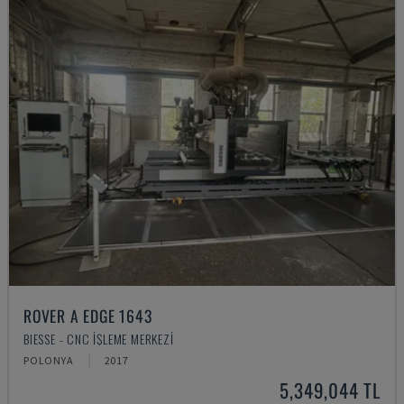
ROVER A EDGE 1643
BIESSE - CNC İŞLEME MERKEZI
POLONYA
2017
5,349,044 TL