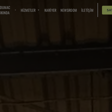
NDUMAC
HIZMETLER
KARIYER
NEWSROOM
İLETIŞIM
SA
KKINDA