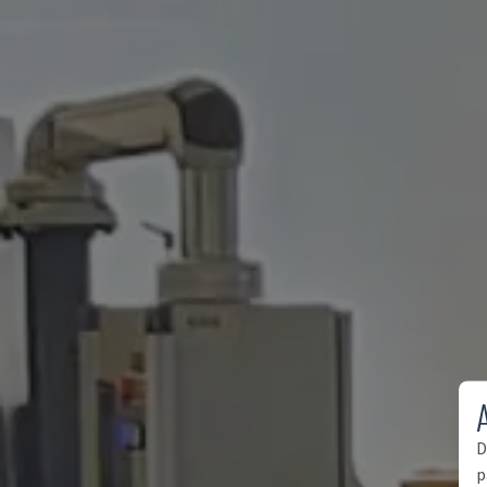
A
D
p