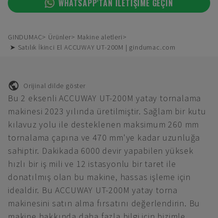
WHATSAPP'TAN ILETIŞIME GEÇIN
GINDUMAC
Ürünler
Makine aletleri
➤ Satılık İkinci El ACCUWAY UT-200M | gindumac.com
Orijinal dilde göster
Bu 2 eksenli ACCUWAY UT-200M yatay tornalama
makinesi 2023 yılında üretilmiştir. Sağlam bir kutu
kılavuz yolu ile desteklenen maksimum 260 mm
tornalama çapına ve 470 mm'ye kadar uzunluğa
sahiptir. Dakikada 6000 devir yapabilen yüksek
hızlı bir iş mili ve 12 istasyonlu bir taret ile
donatılmış olan bu makine, hassas işleme için
idealdir. Bu ACCUWAY UT-200M yatay torna
makinesini satın alma fırsatını değerlendirin. Bu
makine hakkında daha fazla bilgi için bizimle