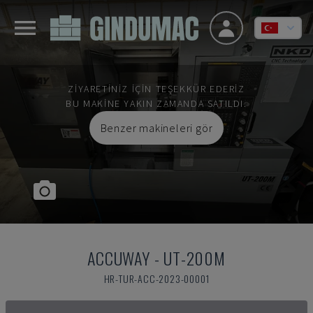
ZIYARETINIZ IÇIN TEŞEKKÜR EDERIZ
BU MAKINE YAKIN ZAMANDA SATILDI.
Benzer makineleri gör
ACCUWAY
-
UT-200M
HR-TUR-ACC-2023-00001