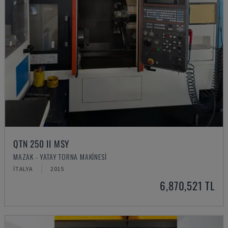
QTN 250 II MSY
MAZAK - YATAY TORNA MAKINESI
İTALYA
2015
6,870,521 TL