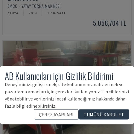
EMCO - YATAY TORNA MAKINESI
ÇEKYA
2019
3.716 SAAT
5,056,704 TL
AB Kullanıcıları için Gizlilik Bildirimi
Deneyiminizi geliştirmek, site kullanımını analiz etmek ve
pazarlama amaçları için çerezleri kullanıyoruz. Tercihlerinizi
yönetebilir ve verilerinizi nasıl kullandığımız hakkında daha
fazla bilgi edinebilirsiniz.
ÇEREZ AYARLARI
TÜMÜNÜ KABUL ET