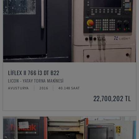
LIFLEX II 766 I3 DT B22
LICON - YATAY TORNA MAKINESI
AVUSTURYA
2016
40.148 SAAT
22,700,202 TL