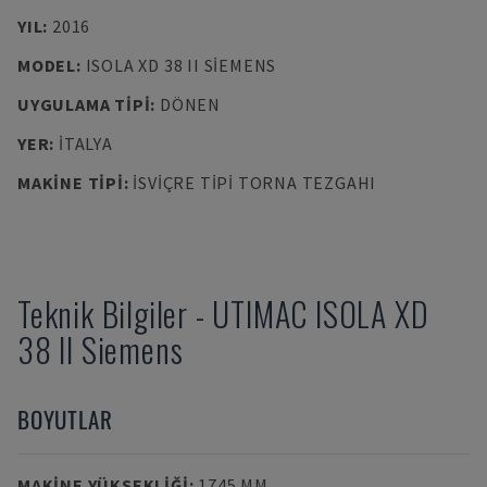
YIL
:
2016
MODEL
:
ISOLA XD 38 II SIEMENS
UYGULAMA TIPI
:
DÖNEN
YER
:
İTALYA
MAKINE TIPI
:
İSVIÇRE TIPI TORNA TEZGAHI
Teknik Bilgiler
-
UTIMAC
ISOLA XD
38 II Siemens
BOYUTLAR
MAKINE YÜKSEKLIĞI
:
1745 MM