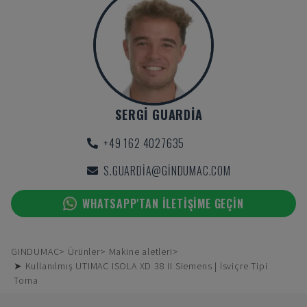
SERGI GUARDIA
+49 162 4027635
S.GUARDIA@GINDUMAC.COM
WHATSAPP'TAN ILETIŞIME GEÇIN
GINDUMAC
Ürünler
Makine aletleri
➤ Kullanılmış UTIMAC ISOLA XD 38 II Siemens | İsviçre Tipi
Torna