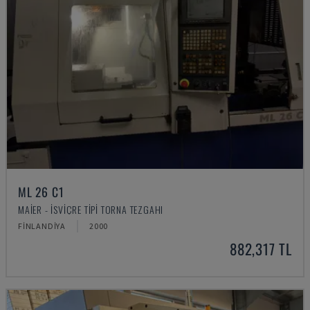
ML 26 C1
MAIER - İSVIÇRE TIPI TORNA TEZGAHI
FINLANDIYA
2000
882,317 TL