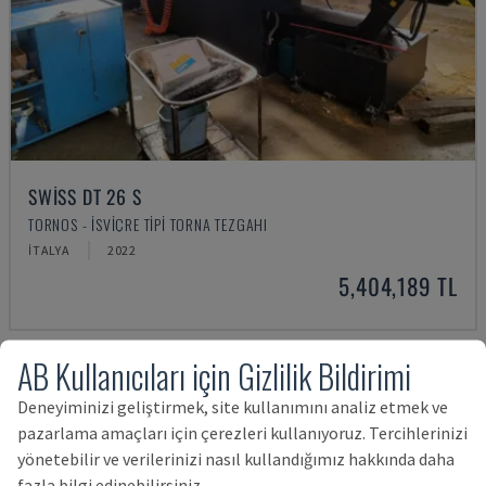
SWISS DT 26 S
TORNOS - İSVIÇRE TIPI TORNA TEZGAHI
İTALYA
2022
5,404,189 TL
AB Kullanıcıları için Gizlilik Bildirimi
Deneyiminizi geliştirmek, site kullanımını analiz etmek ve
pazarlama amaçları için çerezleri kullanıyoruz. Tercihlerinizi
yönetebilir ve verilerinizi nasıl kullandığımız hakkında daha
fazla bilgi edinebilirsiniz.