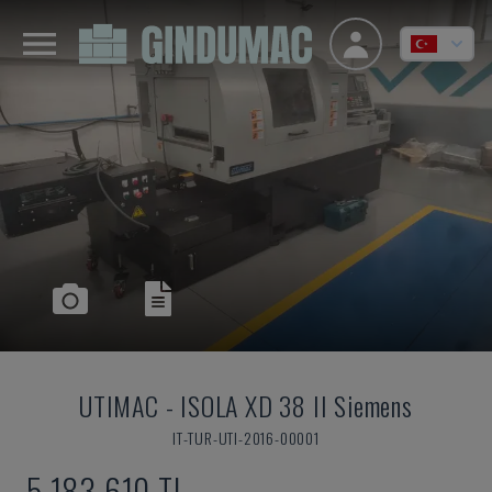
UTIMAC
-
ISOLA XD 38 II Siemens
IT-TUR-UTI-2016-00001
5,183,610 TL