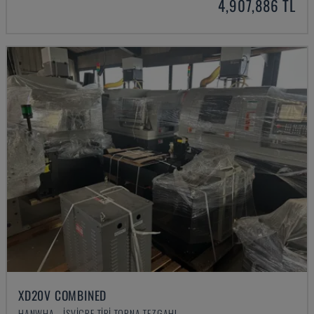
4,907,886 TL
XD20V COMBINED
HANWHA - İSVIÇRE TIPI TORNA TEZGAHI