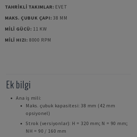
TAHRIKLI TAKIMLAR
:
EVET
MAKS. ÇUBUK ÇAPI
:
38 MM
MILI GÜCÜ
:
11 KW
MILI HIZI
:
8000 RPM
Ek bilgi
Ana iş mili:
Maks. çubuk kapasitesi: 38 mm (42 mm
opsiyonel)
Strok (versiyonlar): H = 320 mm; N = 90 mm;
NH = 90 / 160 mm