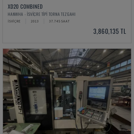
XD20 COMBINED
HANWHA - İSVIÇRE TIPI TORNA TEZGAHI
İSVIÇRE
2013
37.745 SAAT
3,860,135 TL