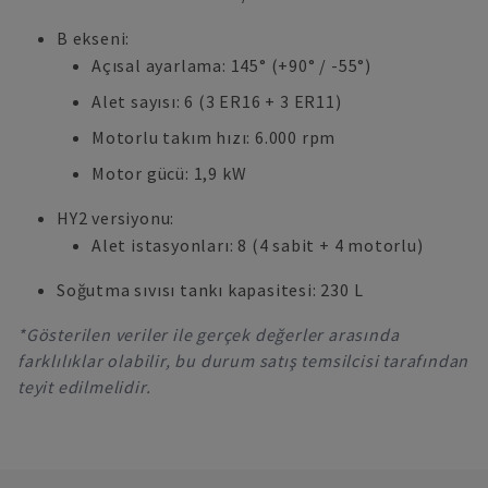
B ekseni:
Açısal ayarlama: 145° (+90° / -55°)
Alet sayısı: 6 (3 ER16 + 3 ER11)
Motorlu takım hızı: 6.000 rpm
Motor gücü: 1,9 kW
HY2 versiyonu:
Alet istasyonları: 8 (4 sabit + 4 motorlu)
Soğutma sıvısı tankı kapasitesi: 230 L
*Gösterilen veriler ile gerçek değerler arasında
farklılıklar olabilir, bu durum satış temsilcisi tarafından
teyit edilmelidir.