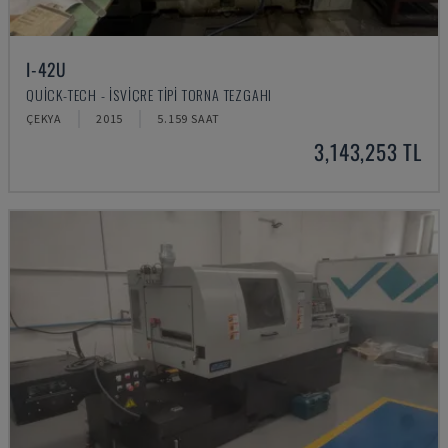
I-42U
QUICK-TECH - İSVIÇRE TIPI TORNA TEZGAHI
ÇEKYA
2015
5.159 SAAT
3,143,253 TL