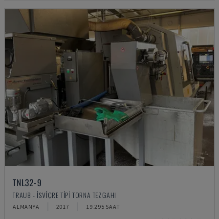
TNL32-9
TRAUB - İSVIÇRE TIPI TORNA TEZGAHI
ALMANYA
2017
19.295 SAAT