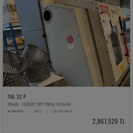
TNL 32 P
TRAUB - İSVIÇRE TIPI TORNA TEZGAHI
ALMANYA
2012
19.295 SAAT
2,867,529 TL