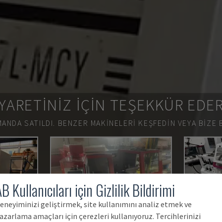
YARETINIZ IÇIN TEŞEKKÜR EDE
ANDA SATILDI.
BENZER MAKINELERI KEŞFEDIN VEYA BIZE 
B Kullanıcıları için Gizlilik Bildirimi
eneyiminizi geliştirmek, site kullanımını analiz etmek ve
azarlama amaçları için çerezleri kullanıyoruz. Tercihlerinizi