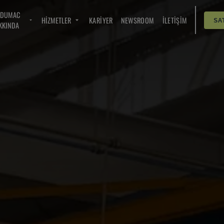
NDUMAC
HIZMETLER
KARIYER
NEWSROOM
İLETIŞIM
SA
KKINDA