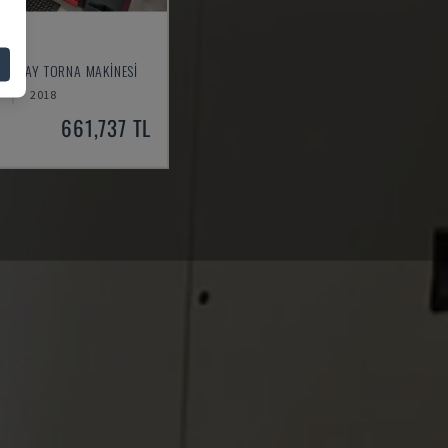
0
- YATAY TORNA MAKINESI
2018
661,737 TL