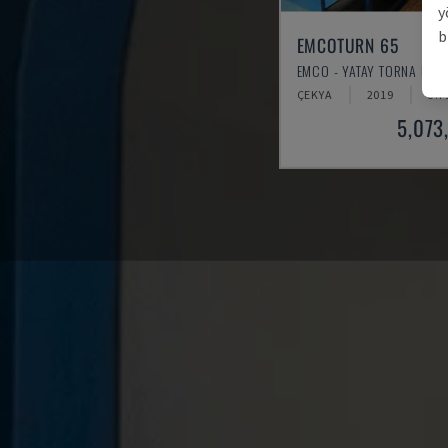
y
b
EMCOTURN 65
EMCO - YATAY TORNA MAKI
ÇEKYA
2019
3.7
5,073