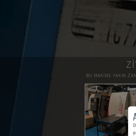
ZI
BU MAKINE YAKIN ZAM
A
D
p