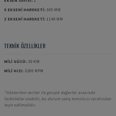
EKSEN SAYISI
:
2
X EKSENI HAREKETI
:
305 MM
Z EKSENI HAREKETI
:
1140 MM
TEKNIK ÖZELLIKLER
MILI GÜCÜ
:
30 KW
MILI HIZI
:
3200 RPM
*Gösterilen veriler ile gerçek değerler arasında
farklılıklar olabilir, bu durum satış temsilcisi tarafından
teyit edilmelidir.