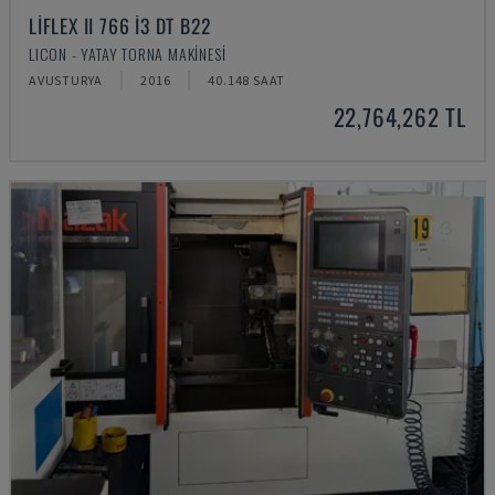
LIFLEX II 766 I3 DT B22
LICON - YATAY TORNA MAKINESI
AVUSTURYA
2016
40.148 SAAT
22,764,262 TL