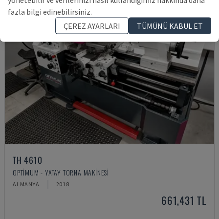
fazla bilgi edinebilirsiniz.
ÇEREZ AYARLARI
TÜMÜNÜ KABUL ET
TH 4610
OPTIMUM - YATAY TORNA MAKINESI
ALMANYA
2018
661,431 TL