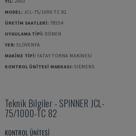
YIL
:
2003
MODEL
:
JCL-75/1000-TC 82
ÜRETIM SAATLERI
:
78554
UYGULAMA TIPI
:
DÖNEN
YER
:
SLOVENYA
MAKINE TIPI
:
YATAY TORNA MAKINESI
KONTROL ÜNITESI MARKASI
:
SIEMENS
Teknik Bilgiler
-
SPINNER
JCL-
75/1000-TC 82
KONTROL ÜNITESI