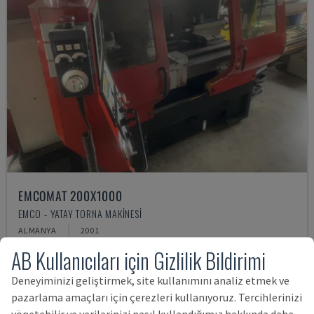
EMCOMAT 200X1000
EMCO - YATAY TORNA MAKINESI
ALMANYA
2001
771,670 TL
AB Kullanıcıları için Gizlilik Bildirimi
Deneyiminizi geliştirmek, site kullanımını analiz etmek ve
pazarlama amaçları için çerezleri kullanıyoruz. Tercihlerinizi
yönetebilir ve verilerinizi nasıl kullandığımız hakkında daha