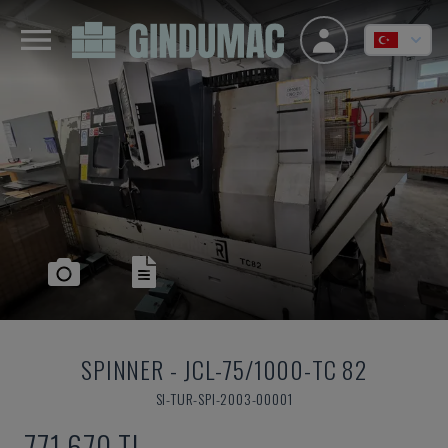
SPINNER
-
JCL-75/1000-TC 82
SI-TUR-SPI-2003-00001
771,670 TL