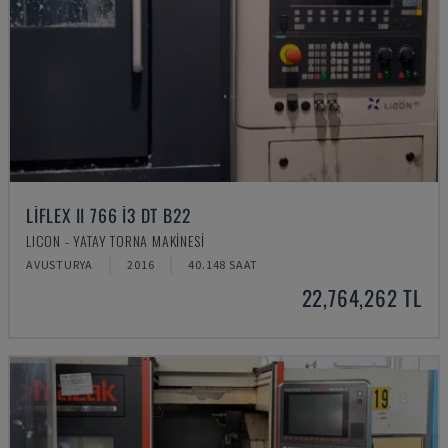
LIFLEX II 766 I3 DT B22
LICON - YATAY TORNA MAKINESI
AVUSTURYA
2016
40.148 SAAT
22,764,262 TL