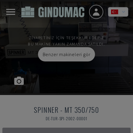
ZIYARETINIZ IÇIN TEŞEKKÜR EDERIZ
BU MAKINE YAKIN ZAMANDA SATILDI.
Benzer makineleri gör
SPINNER
-
MT 350/750
DE-TUR-SPI-2002-00001