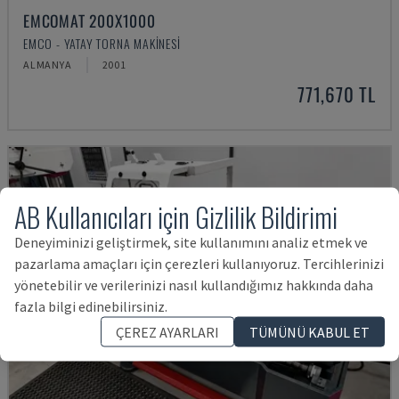
EMCOMAT 200X1000
EMCO - YATAY TORNA MAKINESI
ALMANYA
2001
771,670 TL
AB Kullanıcıları için Gizlilik Bildirimi
Deneyiminizi geliştirmek, site kullanımını analiz etmek ve
pazarlama amaçları için çerezleri kullanıyoruz. Tercihlerinizi
yönetebilir ve verilerinizi nasıl kullandığımız hakkında daha
fazla bilgi edinebilirsiniz.
ÇEREZ AYARLARI
TÜMÜNÜ KABUL ET