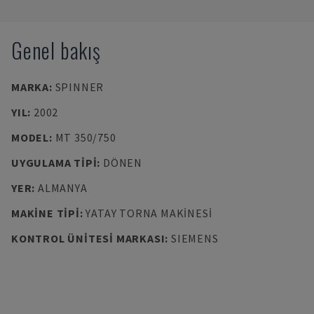
Genel bakış
MARKA
:
SPINNER
YIL
:
2002
MODEL
:
MT 350/750
UYGULAMA TIPI
:
DÖNEN
YER
:
ALMANYA
MAKINE TIPI
:
YATAY TORNA MAKINESI
KONTROL ÜNITESI MARKASI
:
SIEMENS