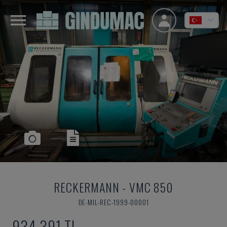
RECKERMANN
-
VMC 850
DE-MIL-REC-1999-00001
934,391 TL