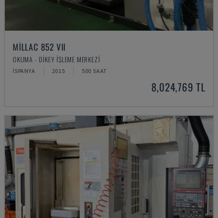
MILLAC 852 VII
OKUMA - DIKEY İŞLEME MERKEZI
İSPANYA
2015
500 SAAT
8,024,769 TL