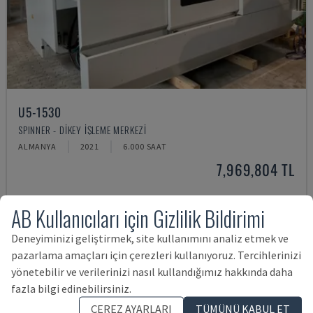
U5-1530
SPINNER - DIKEY İŞLEME MERKEZI
ALMANYA
2021
6.000 SAAT
7,969,804 TL
AB Kullanıcıları için Gizlilik Bildirimi
Deneyiminizi geliştirmek, site kullanımını analiz etmek ve
pazarlama amaçları için çerezleri kullanıyoruz. Tercihlerinizi
yönetebilir ve verilerinizi nasıl kullandığımız hakkında daha
fazla bilgi edinebilirsiniz.
ÇEREZ AYARLARI
TÜMÜNÜ KABUL ET