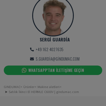
SERGI GUARDIA
+49 162 4027635
S.GUARDIA@GINDUMAC.COM
WHATSAPP'TAN ILETIŞIME GEÇIN
GINDUMAC
Ürünler
Makine aletleri
➤ Satılık İkinci El HERMLE C600V | gindumac.com