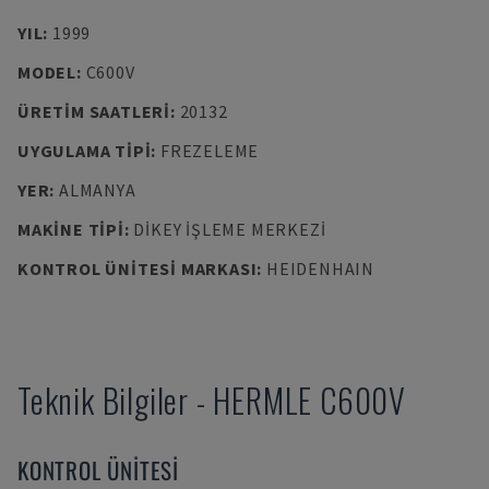
YIL
:
1999
MODEL
:
C600V
ÜRETIM SAATLERI
:
20132
UYGULAMA TIPI
:
FREZELEME
YER
:
ALMANYA
MAKINE TIPI
:
DIKEY İŞLEME MERKEZI
KONTROL ÜNITESI MARKASI
:
HEIDENHAIN
Teknik Bilgiler
-
HERMLE
C600V
KONTROL ÜNITESI