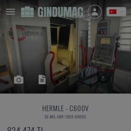
HERMLE
-
C600V
DE-MIL-HER-1999-00005
824,474 TL