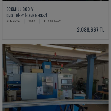
ECOMILL 800 V
DMG - DIKEY İŞLEME MERKEZI
ALMANYA
2016
11.898 SAAT
2,088,667 TL