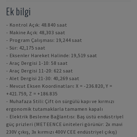
Ek bilgi
- Kontrol Açık: 48.840 saat
- Makine Açık: 48,303 saat
- Program Çalışması: 19,244 saat
- Sür: 42,175 saat
- Eksenler Hareket Halinde: 19,519 saat
- Araç Dergisi 1-10: 58 saat
- Araç Dergisi 11-20: 622 saat
- Alet Dergisi 21-30: 40,269 saat
- Mevcut Eksen Koordinatları: X = -236.820, Y =
+421.759, Z = +186.835
- Muhafaza Stili: Çift ön sürgülü kapı ve kırmızı
ergonomik tutamaklarla tamamen kapalı
- Elektrik Besleme Bağlantısı: Baş üstü endüstriyel
güç prizleri (METEENCE üniteleri görünür: 2x mavi
230V çıkış, 3x kırmızı 400V CEE endüstriyel çıkış)