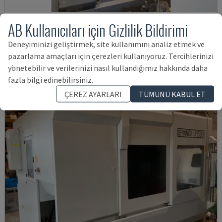
AB Kullanıcıları için Gizlilik Bildirimi
VTC 300C II
MAZAK - DIKEY İŞLEME MERKEZI
Deneyiminizi geliştirmek, site kullanımını analiz etmek ve
DANIMARKA
2012
pazarlama amaçları için çerezleri kullanıyoruz. Tercihlerinizi
2,481,515 TL
yönetebilir ve verilerinizi nasıl kullandığımız hakkında daha
fazla bilgi edinebilirsiniz.
ÇEREZ AYARLARI
TÜMÜNÜ KABUL ET