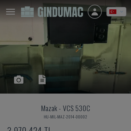
Mazak
-
VCS 530C
HU-MIL-MAZ-2014-00002
3,970,424 TL