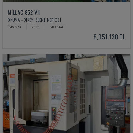
MILLAC 852 VII
OKUMA - DIKEY İŞLEME MERKEZI
İSPANYA
2015
500 SAAT
8,051,138 TL