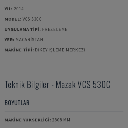
YIL
:
2014
MODEL
:
VCS 530C
UYGULAMA TIPI
:
FREZELEME
YER
:
MACARISTAN
MAKINE TIPI
:
DIKEY İŞLEME MERKEZI
Teknik Bilgiler
-
Mazak
VCS 530C
BOYUTLAR
MAKINE YÜKSEKLIĞI
:
2808 MM