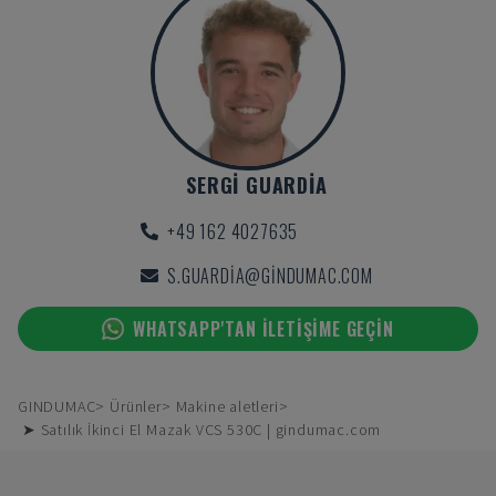
SERGI GUARDIA
+49 162 4027635
S.GUARDIA@GINDUMAC.COM
WHATSAPP'TAN ILETIŞIME GEÇIN
GINDUMAC
Ürünler
Makine aletleri
➤ Satılık İkinci El Mazak VCS 530C | gindumac.com