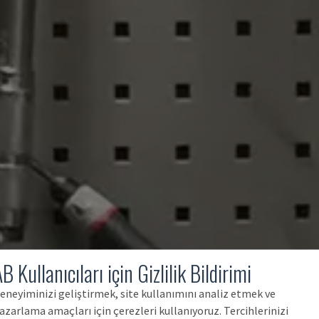
B Kullanıcıları için Gizlilik Bildirimi
eneyiminizi geliştirmek, site kullanımını analiz etmek ve
azarlama amaçları için çerezleri kullanıyoruz. Tercihlerinizi