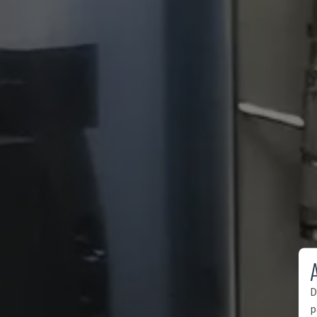
A
D
p