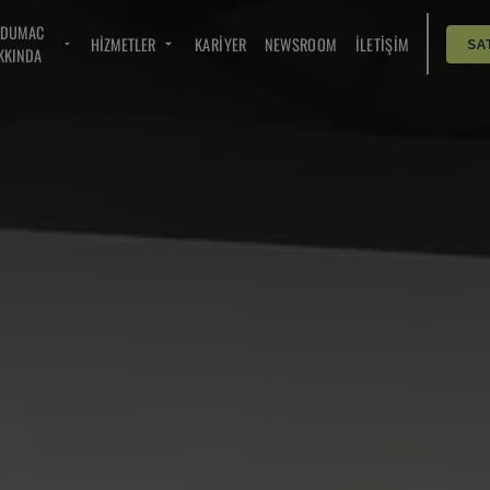
NDUMAC
HIZMETLER
KARIYER
NEWSROOM
İLETIŞIM
SA
KKINDA