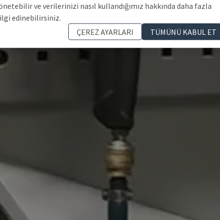
önetebilir ve verilerinizi nasıl kullandığımız hakkında daha fazla
ilgi edinebilirsiniz.
ÇEREZ AYARLARI
TÜMÜNÜ KABUL ET