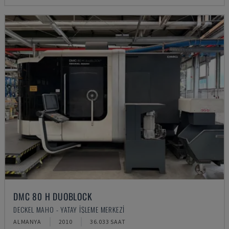
DMC 80 H DUOBLOCK
DECKEL MAHO - YATAY İŞLEME MERKEZI
ALMANYA
2010
36.033 SAAT