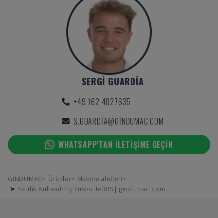
SERGI GUARDIA
+49 162 4027635
S.GUARDIA@GINDUMAC.COM
WHATSAPP'TAN ILETIŞIME GEÇIN
GINDUMAC
Ürünler
Makine aletleri
➤ Satılık Kullanılmış Enshu Je30S | gindumac.com