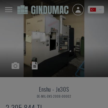
Enshu
-
Je30S
DE-MIL-ENS-2008-00002
2,305,844 TL