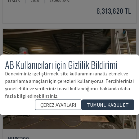
İTALYA
2015
13.900 SAAT
6,313,620 TL
AB Kullanıcıları için Gizlilik Bildirimi
Deneyiminizi geliştirmek, site kullanımını analiz etmek ve
pazarlama amaçları için çerezleri kullanıyoruz. Tercihlerinizi
yönetebilir ve verilerinizi nasıl kullandığımız hakkında daha
fazla bilgi edinebilirsiniz.
ÇEREZ AYARLARI
TÜMÜNÜ KABUL ET