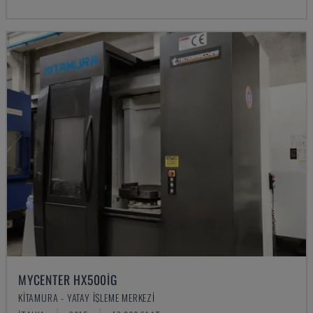
MYCENTER HX500IG
KITAMURA - YATAY İŞLEME MERKEZI