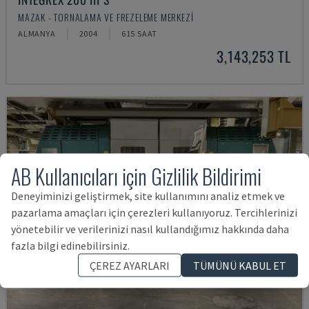
MAZAK - TORNALAMA VE FREZELEME MERKEZI
ALMANYA
2004
615 SAAT
3,143,253 TL
AB Kullanıcıları için Gizlilik Bildirimi
Deneyiminizi geliştirmek, site kullanımını analiz etmek ve
pazarlama amaçları için çerezleri kullanıyoruz. Tercihlerinizi
yönetebilir ve verilerinizi nasıl kullandığımız hakkında daha
fazla bilgi edinebilirsiniz.
ÇEREZ AYARLARI
TÜMÜNÜ KABUL ET