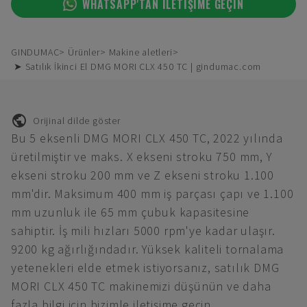
WHATSAPP'TAN ILETIŞIME GEÇIN
GINDUMAC
Ürünler
Makine aletleri
➤ Satılık İkinci El DMG MORI CLX 450 TC | gindumac.com
Orijinal dilde göster
Bu 5 eksenli DMG MORI CLX 450 TC, 2022 yılında
üretilmiştir ve maks. X ekseni stroku 750 mm, Y
ekseni stroku 200 mm ve Z ekseni stroku 1.100
mm'dir. Maksimum 400 mm iş parçası çapı ve 1.100
mm uzunluk ile 65 mm çubuk kapasitesine
sahiptir. İş mili hızları 5000 rpm'ye kadar ulaşır.
9200 kg ağırlığındadır. Yüksek kaliteli tornalama
yetenekleri elde etmek istiyorsanız, satılık DMG
MORI CLX 450 TC makinemizi düşünün ve daha
fazla bilgi için bizimle iletişime geçin.