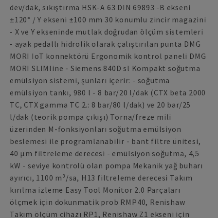
dev/dak, sıkıştırma HSK-A 63 DIN 69893 -B ekseni
±120° / Y ekseni ±100 mm 30 konumlu zincir magazini
- X ve Y ekseninde mutlak doğrudan ölçüm sistemleri
- ayak pedallı hidrolik olarak çalıştırılan punta DMG
MORI IoT konnektörü Ergonomik kontrol paneli DMG
MORI SLIMline - Siemens 840D sl Kompakt soğutma
emülsiyon sistemi, şunları içerir: - soğutma
emülsiyon tankı, 980 l - 8 bar/20 l/dak (CTX beta 2000
TC, CTX gamma TC 2.: 8 bar/80 l/dak) ve 20 bar/25
l/dak (teorik pompa çıkışı) Torna/freze mili
üzerinden M-fonksiyonları soğutma emülsiyon
beslemesi ile programlanabilir - bant filtre ünitesi,
40 µm filtreleme derecesi - emülsiyon soğutma, 4,5
kW - seviye kontrolü olan pompa Mekanik yağ buharı
ayırıcı, 1100 m³/sa, H13 filtreleme derecesi Takım
kırılma izleme Easy Tool Monitor 2.0 Parçaları
ölçmek için dokunmatik prob RMP40, Renishaw
Takım ölçüm cihazı RP1, Renishaw Z1 ekseni için