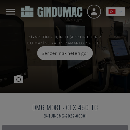
ZIYARETINIZ IÇIN TEŞEKKÜR EDERIZ
BU MAKINE YAKIN ZAMANDA SATILDI.
Benzer makineleri gör
DMG MORI
-
CLX 450 TC
SK-TUR-DMG-2022-00001