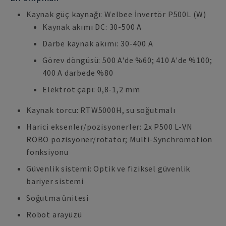
Kaynak güç kaynağı: Welbee İnvertör P500L (W)
Kaynak akımı DC: 30-500 A
Darbe kaynak akımı: 30-400 A
Görev döngüsü: 500 A'de %60; 410 A'de %100;
400 A darbede %80
Elektrot çapı: 0,8-1,2 mm
Kaynak torcu: RTW5000H, su soğutmalı
Harici eksenler/pozisyonerler: 2x P500 L-VN
ROBO pozisyoner/rotatör; Multi-Synchromotion
fonksiyonu
Güvenlik sistemi: Optik ve fiziksel güvenlik
bariyer sistemi
Soğutma ünitesi
Robot arayüzü