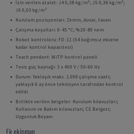
İzin verilen atalet: J4 0,38 kg/m²; J5 0,38 kg/m²;
J6 0,03 kg/m²
Kurulum pozisyonları: Zemin, duvar, tavan
Çalışma koşulları: 0-45 °C; %20-80 nem
Robot kontrolörü: FD-11 (54 bağımsız eksene
kadar kontrol kapasitesi)
Teach pendant: WiTP kontrol paneli
Tesis güç kaynağı: 3 x 400 V / 50-60 Hz
Durum: Yaklaşık maks. 1.000 çalışma saati;
yaklaşık 6 ay önce teknisyen tarafından kontrol
edildi
Birlikte verilen belgeler: Kurulum kılavuzları;
Kullanım ve Bakım kılavuzları; CE Belgesi;
Uygunluk Beyanı
Ek ekipman