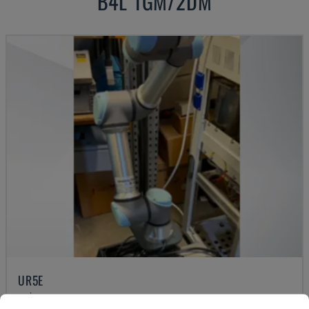
B4L 1GM/2DM
UR5E
UNIVERSAL ROBOTS - ROBOT KOLU