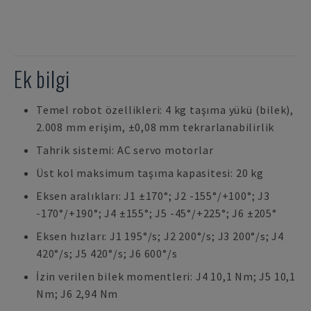
Ek bilgi
Temel robot özellikleri: 4 kg taşıma yükü (bilek),
2.008 mm erişim, ±0,08 mm tekrarlanabilirlik
Tahrik sistemi: AC servo motorlar
Üst kol maksimum taşıma kapasitesi: 20 kg
Eksen aralıkları: J1 ±170°; J2 -155°/+100°; J3
-170°/+190°; J4 ±155°; J5 -45°/+225°; J6 ±205°
Eksen hızları: J1 195°/s; J2 200°/s; J3 200°/s; J4
420°/s; J5 420°/s; J6 600°/s
İzin verilen bilek momentleri: J4 10,1 Nm; J5 10,1
Nm; J6 2,94 Nm