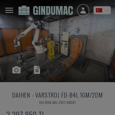
DAIHEN
-
VARSTROJ FD-B4L 1GM/2DM
HU-ROB-DAI-2017-00001
3,297,850 TL