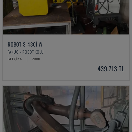
ROBOT S-430I W
FANUC - ROBOT KOLU
BELÇIKA
2000
439,713 TL