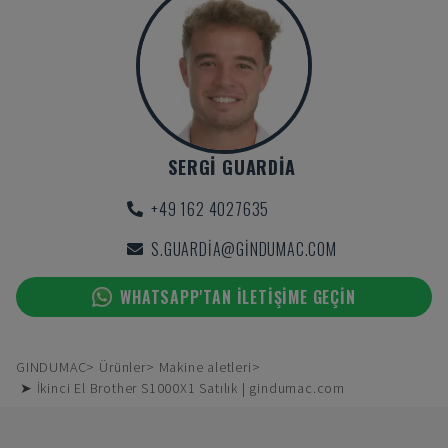
SERGI GUARDIA
+49 162 4027635
S.GUARDIA@GINDUMAC.COM
WHATSAPP'TAN ILETIŞIME GEÇIN
GINDUMAC
Ürünler
Makine aletleri
➤ İkinci El Brother S1000X1 Satılık | gindumac.com