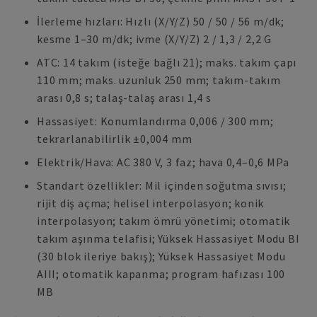
İlerleme hızları: Hızlı (X/Y/Z) 50 / 50 / 56 m/dk;
kesme 1–30 m/dk; ivme (X/Y/Z) 2 / 1,3 / 2,2 G
ATC: 14 takım (isteğe bağlı 21); maks. takım çapı
110 mm; maks. uzunluk 250 mm; takım-takım
arası 0,8 s; talaş-talaş arası 1,4 s
Hassasiyet: Konumlandırma 0,006 / 300 mm;
tekrarlanabilirlik ±0,004 mm
Elektrik/Hava: AC 380 V, 3 faz; hava 0,4–0,6 MPa
Standart özellikler: Mil içinden soğutma sıvısı;
rijit diş açma; helisel interpolasyon; konik
interpolasyon; takım ömrü yönetimi; otomatik
takım aşınma telafisi; Yüksek Hassasiyet Modu BI
(30 blok ileriye bakış); Yüksek Hassasiyet Modu
AIII; otomatik kapanma; program hafızası 100
MB