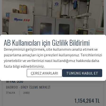
AB Kullanıcıları için Gizlilik Bildirimi
Deneyiminizi geliştirmek, site kullanımını analiz etmek ve
pazarlama amaçları için çerezleri kullanıyoruz. Tercihlerinizi
yönetebilir ve verilerinizi nasıl kullandığımız hakkında daha
fazla bilgi edinebilirsiniz.
ÇEREZ AYARLARI
TÜMÜNÜ KABUL ET
MYNX 550
DAEWOO - DIKEY İŞLEME MERKEZI
İTALYA
2003
1,154,264 TL