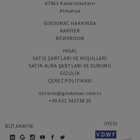
67663 Kaiserslautern
Almanya
GINDUMAC HAKKINDA
KARIYER
NEWSROOM
YASAL
SATIŞ ŞARTLARI VE KOŞULLARI
SATIN ALMA ŞARTLARI VE DURUMU
GİZLİLİK
ÇEREZ POLITIKASI
iletisim@gindumac.com.tr
+49 631 343738 20
ÜYESİ:
BİZİ ARAYIN: