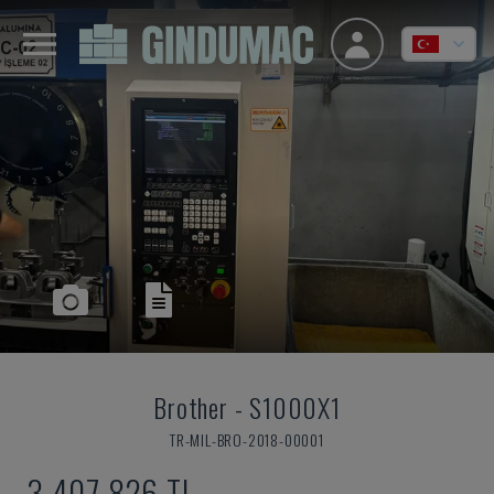
Brother
-
S1000X1
TR-MIL-BRO-2018-00001
3,407,826 TL