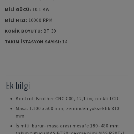
MILI GÜCÜ
:
10.1 KW
MILI HIZI
:
10000 RPM
KONIK BOYUTU
:
BT 30
TAKIM ISTASYON SAYISI
:
14
Ek bilgi
Kontrol: Brother CNC C00, 12,1 inç renkli LCD
Masa: 1.100 x 500 mm; zeminden yükseklik 810
mm
İş mili: burun-masa arası mesafe 180–480 mm;
takım tutucu MAS BT30; çekme pimi MAS P30T-1