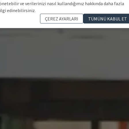
önetebilir ve verilerinizi nasıl kullandığımız hakkında daha fazla
ilgi edinebilirsiniz.
ÇEREZ AYARLARI
TÜMÜNÜ KABUL ET