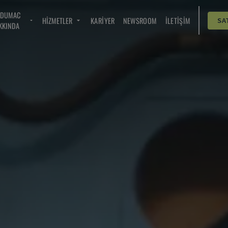
NDUMAC
HIZMETLER
KARIYER
NEWSROOM
İLETIŞIM
SA
KKINDA