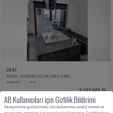
LH 87
WENZEL - KOORDINAT ÖLÇÜM CIHAZI (CMM)
ALMANYA
2018
3,133,001 TL
AB Kullanıcıları için Gizlilik Bildirimi
Deneyiminizi geliştirmek, site kullanımını analiz etmek ve
pazarlama amaçları için çerezleri kullanıyoruz. Tercihlerinizi