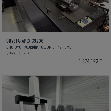
CRYSTA-APEX C9206
MITUTOYO - KOORDINAT ÖLÇÜM CIHAZI (CMM)
ÇEKYA
2006
1,374,123 TL