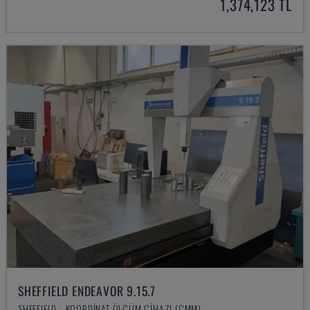
1,374,123 TL
SHEFFIELD ENDEAVOR 9.15.7
SHEFFIELD - KOORDINAT ÖLÇÜM CIHAZI (CMM)