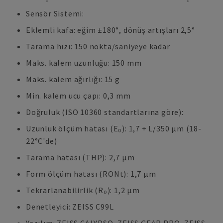
Sensör Sistemi:
Eklemli kafa: eğim ±180°, dönüş artışları 2,5°
Tarama hızı: 150 nokta/saniyeye kadar
Maks. kalem uzunluğu: 150 mm
Maks. kalem ağırlığı: 15 g
Min. kalem ucu çapı: 0,3 mm
Doğruluk (ISO 10360 standartlarına göre):
Uzunluk ölçüm hatası (E₀): 1,7 + L/350 µm (18-
22°C'de)
Tarama hatası (THP): 2,7 µm
Form ölçüm hatası (RONt): 1,7 µm
Tekrarlanabilirlik (R₀): 1,2 µm
Denetleyici: ZEISS C99L