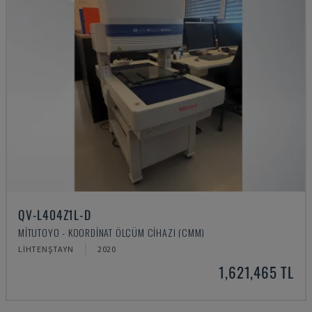
QV-L404Z1L-D
MITUTOYO - KOORDINAT ÖLÇÜM CIHAZI (CMM)
LIHTENŞTAYN
2020
1,621,465 TL