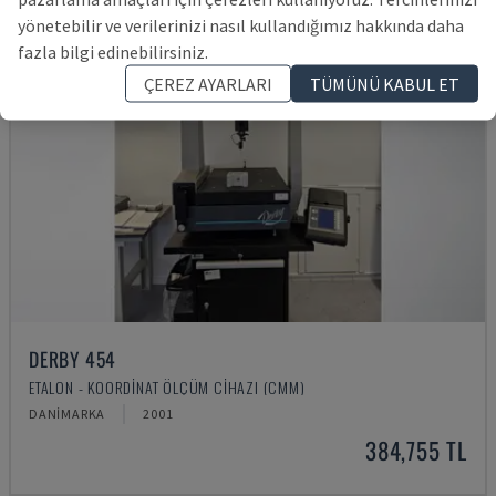
yönetebilir ve verilerinizi nasıl kullandığımız hakkında daha
fazla bilgi edinebilirsiniz.
ÇEREZ AYARLARI
TÜMÜNÜ KABUL ET
DERBY 454
ETALON - KOORDINAT ÖLÇÜM CIHAZI (CMM)
DANIMARKA
2001
384,755 TL