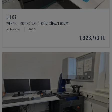
LH 87
WENZEL - KOORDINAT ÖLÇÜM CIHAZI (CMM)
ALMANYA
2014
1,923,773 TL