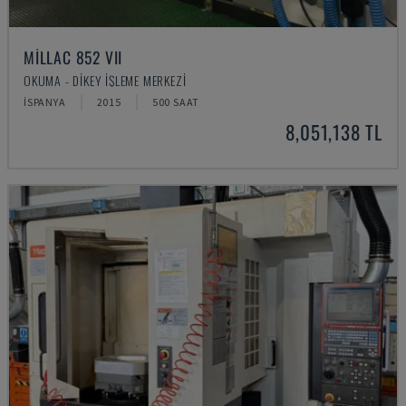
MILLAC 852 VII
OKUMA - DIKEY İŞLEME MERKEZI
İSPANYA
2015
500 SAAT
8,051,138 TL