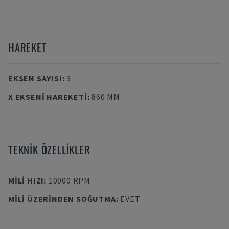
HAREKET
EKSEN SAYISI
:
3
X EKSENI HAREKETI
:
860 MM
TEKNIK ÖZELLIKLER
MILI HIZI
:
10000 RPM
MILI ÜZERINDEN SOĞUTMA
:
EVET