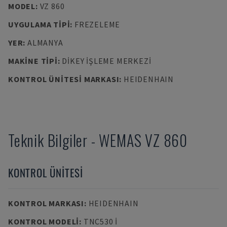
MODEL
:
VZ 860
UYGULAMA TIPI
:
FREZELEME
YER
:
ALMANYA
MAKINE TIPI
:
DIKEY İŞLEME MERKEZI
KONTROL ÜNITESI MARKASI
:
HEIDENHAIN
Teknik Bilgiler
-
WEMAS
VZ 860
KONTROL ÜNITESI
KONTROL MARKASI
:
HEIDENHAIN
KONTROL MODELI
:
TNC530 I