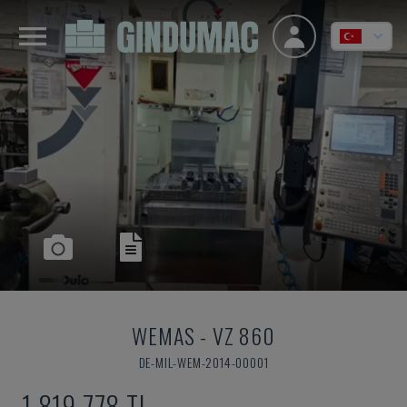
WEMAS
-
VZ 860
DE-MIL-WEM-2014-00001
1,819,778 TL