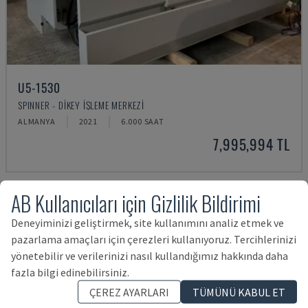
U5-1530
SPINNER - DIKEY İŞLEME MERKEZI
ALMANYA
2021
6.000 SAAT
7,995,994 TL
AB Kullanıcıları için Gizlilik Bildirimi
Deneyiminizi geliştirmek, site kullanımını analiz etmek ve
pazarlama amaçları için çerezleri kullanıyoruz. Tercihlerinizi
yönetebilir ve verilerinizi nasıl kullandığımız hakkında daha
fazla bilgi edinebilirsiniz.
ÇEREZ AYARLARI
TÜMÜNÜ KABUL ET