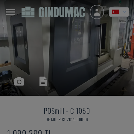
POSmill
-
C 1050
DE-MIL-POS-2014-00006
1,099,299 TL