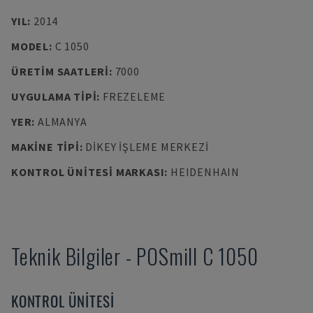
YIL
:
2014
MODEL
:
C 1050
ÜRETIM SAATLERI
:
7000
UYGULAMA TIPI
:
FREZELEME
YER
:
ALMANYA
MAKINE TIPI
:
DIKEY İŞLEME MERKEZI
KONTROL ÜNITESI MARKASI
:
HEIDENHAIN
Teknik Bilgiler
-
POSmill
C 1050
KONTROL ÜNITESI