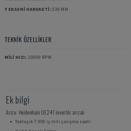
Y EKSENI HAREKETI
:
530 MM
TEKNIK ÖZELLIKLER
MILI HIZI
:
10000 RPM
Ek bilgi
Arıza: Heidenhain UE241 invertör arızalı
Yaklaşık 7.000 iş mili çalışma saati