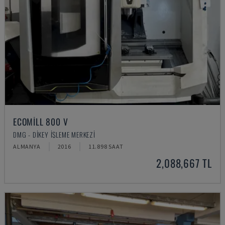
ECOMILL 800 V
DMG - DIKEY İŞLEME MERKEZI
ALMANYA
2016
11.898 SAAT
2,088,667 TL