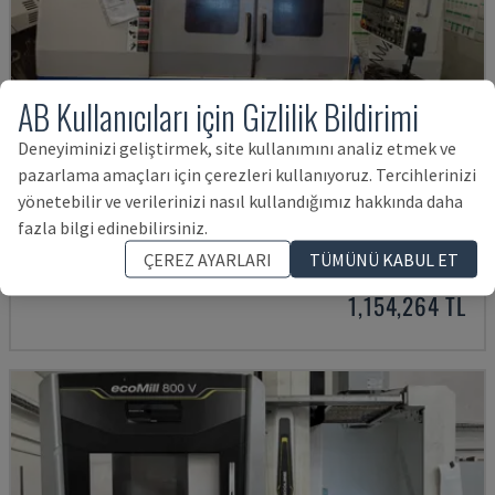
AB Kullanıcıları için Gizlilik Bildirimi
Deneyiminizi geliştirmek, site kullanımını analiz etmek ve
pazarlama amaçları için çerezleri kullanıyoruz. Tercihlerinizi
yönetebilir ve verilerinizi nasıl kullandığımız hakkında daha
MYNX 550
fazla bilgi edinebilirsiniz.
DAEWOO - DIKEY İŞLEME MERKEZI
ÇEREZ AYARLARI
TÜMÜNÜ KABUL ET
İTALYA
2003
1,154,264 TL