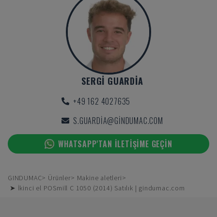
SERGI GUARDIA
+49 162 4027635
S.GUARDIA@GINDUMAC.COM
WHATSAPP'TAN ILETIŞIME GEÇIN
GINDUMAC
Ürünler
Makine aletleri
➤ İkinci el POSmill C 1050 (2014) Satılık | gindumac.com