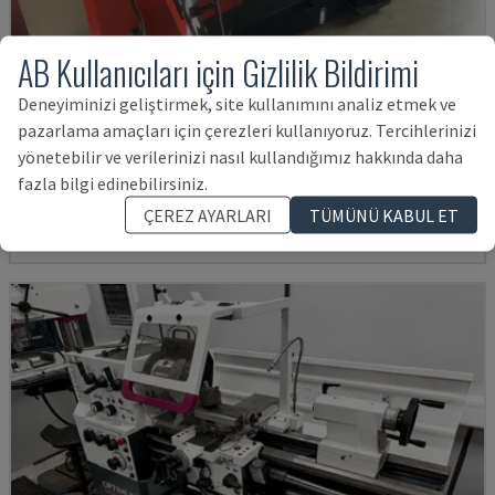
AB Kullanıcıları için Gizlilik Bildirimi
Deneyiminizi geliştirmek, site kullanımını analiz etmek ve
EMCOMAT 200X1000
pazarlama amaçları için çerezleri kullanıyoruz. Tercihlerinizi
EMCO - YATAY TORNA MAKINESI
yönetebilir ve verilerinizi nasıl kullandığımız hakkında daha
fazla bilgi edinebilirsiniz.
ALMANYA
2001
772,027 TL
ÇEREZ AYARLARI
TÜMÜNÜ KABUL ET