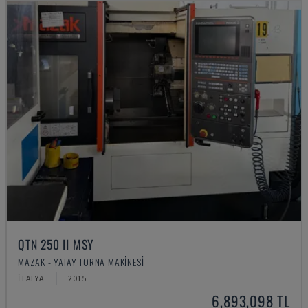
QTN 250 II MSY
MAZAK - YATAY TORNA MAKINESI
İTALYA
2015
6,893,098 TL