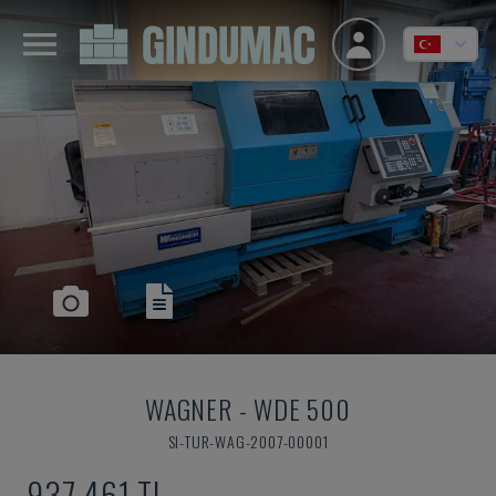
WAGNER
-
WDE 500
SI-TUR-WAG-2007-00001
937,461 TL