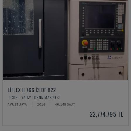
LIFLEX II 766 I3 DT B22
LICON - YATAY TORNA MAKINESI
AVUSTURYA
2016
40.148 SAAT
22,774,795 TL