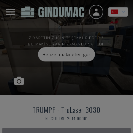
ZIYARETINIZ IÇIN TEŞEKKÜR EDERIZ
BU MAKINE YAKIN ZAMANDA SATILDI.
Benzer makineleri gör
TRUMPF
-
TruLaser 3030
NL-CUT-TRU-2014-00001