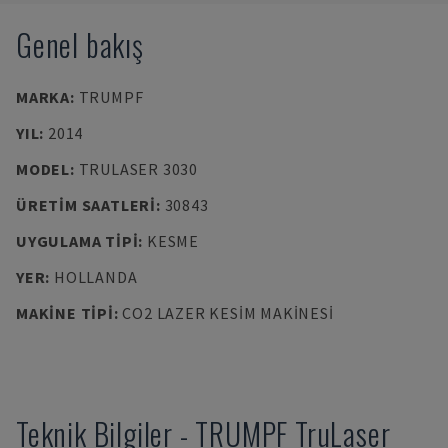
Genel bakış
MARKA
:
TRUMPF
YIL
:
2014
MODEL
:
TRULASER 3030
ÜRETIM SAATLERI
:
30843
UYGULAMA TIPI
:
KESME
YER
:
HOLLANDA
MAKINE TIPI
:
CO2 LAZER KESIM MAKINESI
Teknik Bilgiler
-
TRUMPF
TruLaser