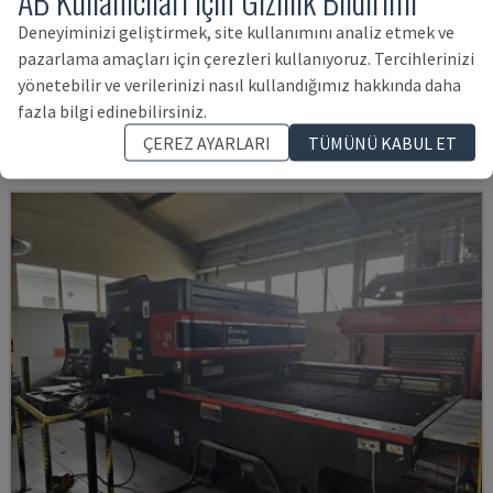
AB Kullanıcıları için Gizlilik Bildirimi
Deneyiminizi geliştirmek, site kullanımını analiz etmek ve
LC-2415ΑIII
pazarlama amaçları için çerezleri kullanıyoruz. Tercihlerinizi
AMADA - CO2 LAZER KESIM MAKINESI
yönetebilir ve verilerinizi nasıl kullandığımız hakkında daha
İSVIÇRE
2000
23.000 SAAT
fazla bilgi edinebilirsiniz.
769,498 TL
ÇEREZ AYARLARI
TÜMÜNÜ KABUL ET