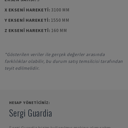
X EKSENI HAREKETI
:
3100 MM
Y EKSENI HAREKETI
:
1550 MM
Z EKSENI HAREKETI
:
160 MM
*Gösterilen veriler ile gerçek değerler arasında
farklılıklar olabilir, bu durum satış temsilcisi tarafından
teyit edilmelidir.
HESAP YÖNETICINIZ:
Sergi Guardia
Sergi Guardia
bizim kullanılmış makine alım satım