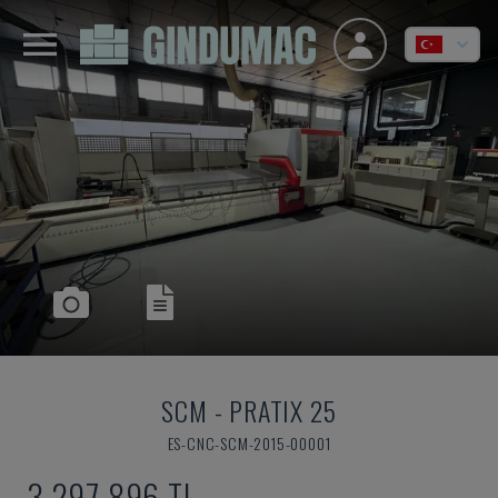
SCM
-
PRATIX 25
ES-CNC-SCM-2015-00001
3,297,896 TL