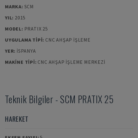
MARKA
:
SCM
YIL
:
2015
MODEL
:
PRATIX 25
UYGULAMA TIPI
:
CNC AHŞAP İŞLEME
YER
:
İSPANYA
MAKINE TIPI
:
CNC AHŞAP İŞLEME MERKEZI
Teknik Bilgiler
-
SCM
PRATIX 25
HAREKET
EKSEN SAYISI
:
5