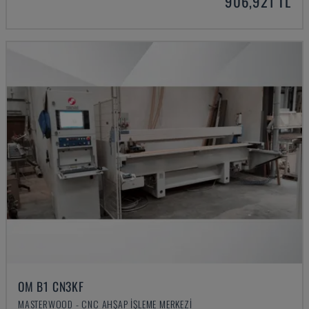
906,921 TL
OM B1 CN3KF
MASTERWOOD - CNC AHŞAP İŞLEME MERKEZI