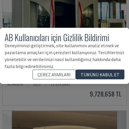
AB Kullanıcıları için Gizlilik Bildirimi
Deneyiminizi geliştirmek, site kullanımını analiz etmek ve
pazarlama amaçları için çerezleri kullanıyoruz. Tercihlerinizi
yönetebilir ve verilerinizi nasıl kullandığımız hakkında daha
fazla bilgi edinebilirsiniz.
H800U
ÇEREZ AYARLARI
TÜMÜNÜ KABUL ET
POSMILL - ÜNIVERSAL İŞLEME MERKEZI
ALMANYA
2021
11.514 SAAT
9,728,658 TL