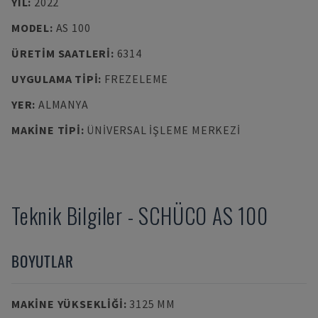
YIL
:
2022
MODEL
:
AS 100
ÜRETIM SAATLERI
:
6314
UYGULAMA TIPI
:
FREZELEME
YER
:
ALMANYA
MAKINE TIPI
:
ÜNIVERSAL İŞLEME MERKEZI
Teknik Bilgiler
-
SCHÜCO
AS 100
BOYUTLAR
MAKINE YÜKSEKLIĞI
:
3125 MM