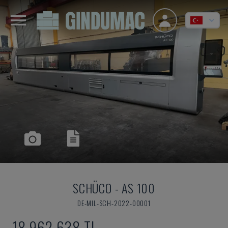
SCHÜCO
-
AS 100
DE-MIL-SCH-2022-00001
18,962,638 TL