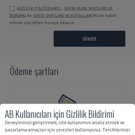
GİZLİLİK POLİTİKAMİS
,
SATIN ALMA ŞARTLARI VE
DURUMU
ile
SATIŞ ŞARTLARI VE KOŞULLARI
Bizim kabul
etmek için lütfen buraya tıklayın
GÖNDER
Ödeme şartları
AB Kullanıcıları için Gizlilik Bildirimi
Deneyiminizi geliştirmek, site kullanımını analiz etmek ve
PEŞIN ÖDEME
pazarlama amaçları için çerezleri kullanıyoruz. Tercihlerinizi