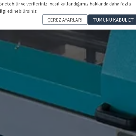
önetebilir ve verilerinizi nasıl kullandığımız hakkında daha fazla
ilgi edinebilirsiniz.
ÇEREZ AYARLARI
TÜMÜNÜ KABUL ET