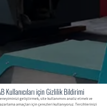
B Kullanıcıları için Gizlilik Bildirimi
eneyiminizi geliştirmek, site kullanımını analiz etmek ve
azarlama amaçları için çerezleri kullanıyoruz. Tercihlerinizi