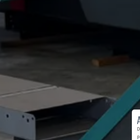
A
D
p