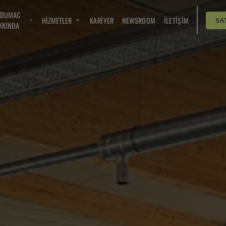
NDUMAC
HIZMETLER
KARIYER
NEWSROOM
İLETIŞIM
SA
KKINDA