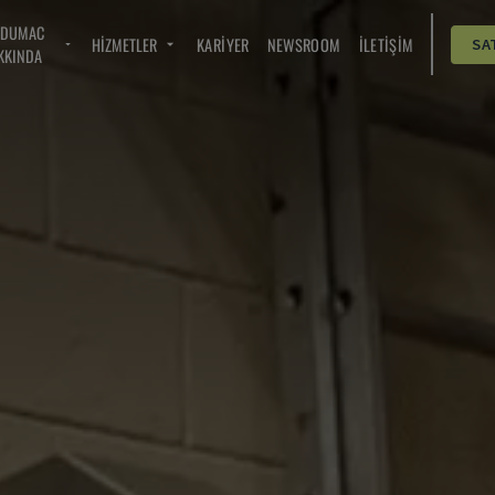
NDUMAC
HIZMETLER
KARIYER
NEWSROOM
İLETIŞIM
SA
KKINDA