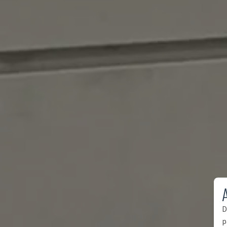
A
D
p