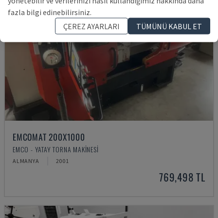
yönetebilir ve verilerinizi nasıl kullandığımız hakkında daha
fazla bilgi edinebilirsiniz.
ÇEREZ AYARLARI
TÜMÜNÜ KABUL ET
EMCOMAT 200X1000
EMCO - YATAY TORNA MAKINESI
ALMANYA
2001
769,498 TL