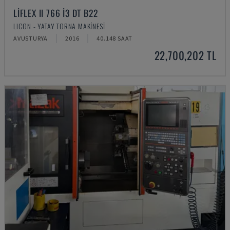
LIFLEX II 766 I3 DT B22
LICON - YATAY TORNA MAKINESI
AVUSTURYA
2016
40.148 SAAT
22,700,202 TL