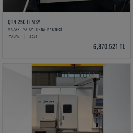
QTN 250 II MSY
MAZAK - YATAY TORNA MAKINESI
İTALYA
2015
6,870,521 TL