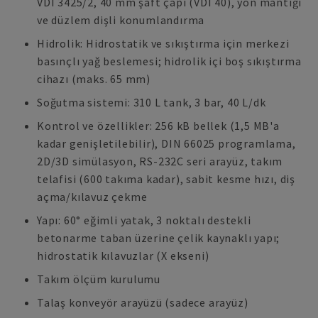
VDI 3425/2, 40 mm şaft çapı (VDI 40), yön mantığı
ve düzlem dişli konumlandırma
Hidrolik: Hidrostatik ve sıkıştırma için merkezi
basınçlı yağ beslemesi; hidrolik içi boş sıkıştırma
cihazı (maks. 65 mm)
Soğutma sistemi: 310 L tank, 3 bar, 40 L/dk
Kontrol ve özellikler: 256 kB bellek (1,5 MB'a
kadar genişletilebilir), DIN 66025 programlama,
2D/3D simülasyon, RS-232C seri arayüz, takım
telafisi (600 takıma kadar), sabit kesme hızı, diş
açma/kılavuz çekme
Yapı: 60° eğimli yatak, 3 noktalı destekli
betonarme taban üzerine çelik kaynaklı yapı;
hidrostatik kılavuzlar (X ekseni)
Takım ölçüm kurulumu
Talaş konveyör arayüzü (sadece arayüz)