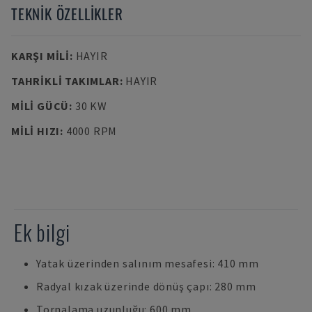
TEKNIK ÖZELLIKLER
KARŞI MILI
:
HAYIR
TAHRIKLI TAKIMLAR
:
HAYIR
MILI GÜCÜ
:
30 KW
MILI HIZI
:
4000 RPM
Ek bilgi
Yatak üzerinden salınım mesafesi: 410 mm
Radyal kızak üzerinde dönüş çapı: 280 mm
Tornalama uzunluğu: 600 mm