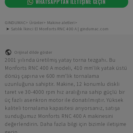
WHATSAPP'TAN ILETIŞIME GEÇIN
GINDUMAC
Ürünler
Makine aletleri
➤ Satılık İkinci El Monforts RNC 400 A | gindumac.com
Orijinal dilde göster
2001 yılında üretilmiş yatay torna tezgahı. Bu
Monforts RNC 400 A modeli, 410 mm'lik yatak üstü
dönüş çapına ve 600 mm'lik tornalama
uzunluğuna sahiptir. Makine, 12 konumlu diskli
taret ve 30-4000 rpm hız aralığına sahip güçlü bir
üç fazlı asenkron motor ile donatılmıştır. Yüksek
kaliteli tornalama kapasitesi arıyorsanız, satışa
sunduğumuz Monforts RNC 400 A makinesini
değerlendirin. Daha fazla bilgi için bizimle iletişime
geçin.