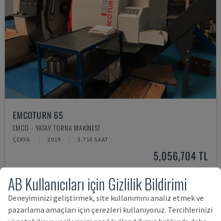
EMCOTURN 65
EMCO - YATAY TORNA MAKINESI
ÇEKYA
2019
3.716 SAAT
5,056,704 TL
AB Kullanıcıları için Gizlilik Bildirimi
Deneyiminizi geliştirmek, site kullanımını analiz etmek ve
pazarlama amaçları için çerezleri kullanıyoruz. Tercihlerinizi