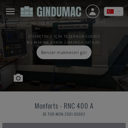
ZIYARETINIZ IÇIN TEŞEKKÜR EDERIZ
BU MAKINE YAKIN ZAMANDA SATILDI.
Benzer makineleri gör
Monforts
-
RNC 400 A
DE-TUR-MON-2001-00002