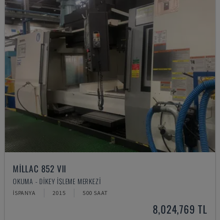
MILLAC 852 VII
OKUMA - DIKEY İŞLEME MERKEZI
İSPANYA
2015
500 SAAT
8,024,769 TL