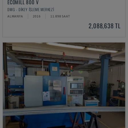
ECOMILL 800 V
DMG - DIKEY İŞLEME MERKEZI
ALMANYA
2016
11.898 SAAT
2,088,638 TL