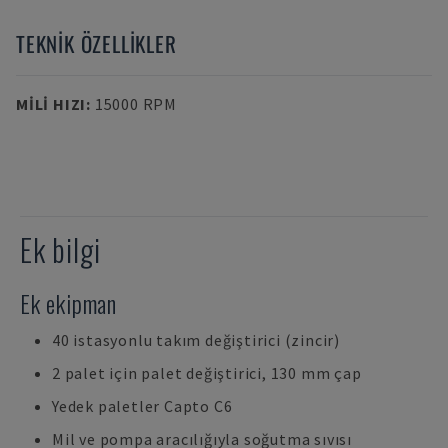
TEKNIK ÖZELLIKLER
MILI HIZI
:
15000 RPM
Ek bilgi
Ek ekipman
40 istasyonlu takım değiştirici (zincir)
2 palet için palet değiştirici, 130 mm çap
Yedek paletler Capto C6
Mil ve pompa aracılığıyla soğutma sıvısı