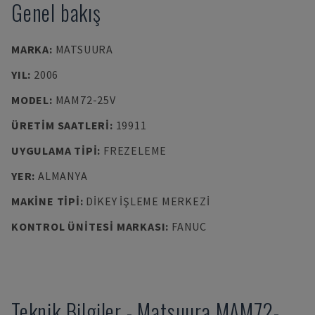
Genel bakış
MARKA
:
MATSUURA
YIL
:
2006
MODEL
:
MAM72-25V
ÜRETIM SAATLERI
:
19911
UYGULAMA TIPI
:
FREZELEME
YER
:
ALMANYA
MAKINE TIPI
:
DIKEY İŞLEME MERKEZI
KONTROL ÜNITESI MARKASI
:
FANUC
Teknik Bilgiler
-
Matsuura
MAM72-