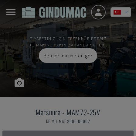
ZIYARETINIZ IÇIN TEŞEKKÜR EDERIZ
BU MAKINE YAKIN ZAMANDA SATILDI.
Benzer makineleri gör
Matsuura
-
MAM72-25V
DE-MIL-MAT-2006-00002