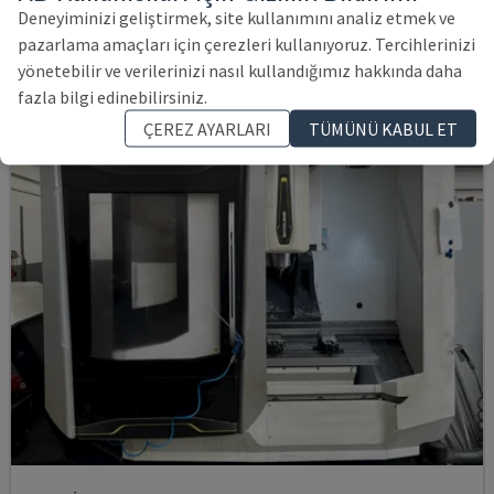
İTALYA
2003
Deneyiminizi geliştirmek, site kullanımını analiz etmek ve
1,154,248 TL
pazarlama amaçları için çerezleri kullanıyoruz. Tercihlerinizi
yönetebilir ve verilerinizi nasıl kullandığımız hakkında daha
fazla bilgi edinebilirsiniz.
ÇEREZ AYARLARI
TÜMÜNÜ KABUL ET