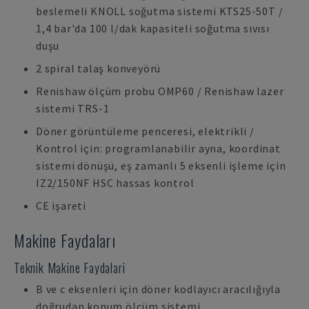
beslemeli KNOLL soğutma sistemi KTS25-50T /
1,4 bar'da 100 l/dak kapasiteli soğutma sıvısı
duşu
2 spiral talaş konveyörü
Renishaw ölçüm probu OMP60 / Renishaw lazer
sistemi TRS-1
Döner görüntüleme penceresi, elektrikli /
Kontrol için: programlanabilir ayna, koordinat
sistemi dönüşü, eş zamanlı 5 eksenli işleme için
IZ2/150NF HSC hassas kontrol
CE işareti
Makine Faydaları
Teknik Makine Faydalari
B ve c eksenleri için döner kodlayıcı aracılığıyla
doğrudan konum ölçüm sistemi