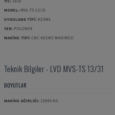
YIL
:
2010
MODEL
:
MVS-TS 13/31
UYGULAMA TIPI
:
KESME
YER
:
POLONYA
MAKINE TIPI
:
CNC KESME MAKINESI
Teknik Bilgiler
-
LVD
MVS-TS 13/31
BOYUTLAR
MAKINE AĞIRLIĞI
:
12000 KG