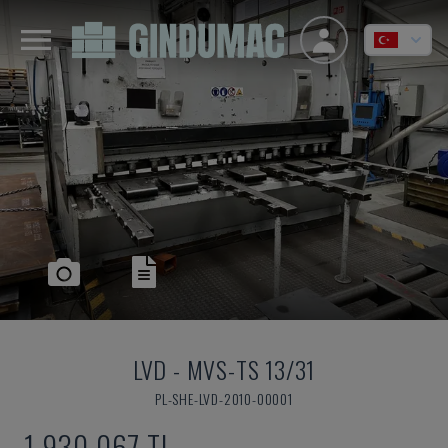
LVD
-
MVS-TS 13/31
PL-SHE-LVD-2010-00001
1,930,067 TL