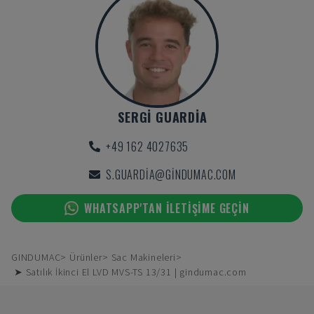
SERGI GUARDIA
+49 162 4027635
S.GUARDIA@GINDUMAC.COM
WHATSAPP'TAN ILETIŞIME GEÇIN
GINDUMAC
Ürünler
Sac Makineleri
➤ Satılık İkinci El LVD MVS-TS 13/31 | gindumac.com