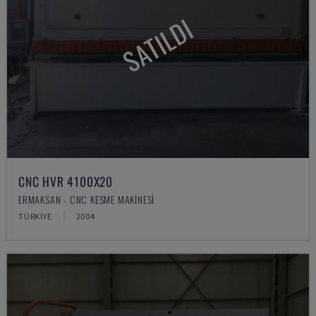
SATILDI
CNC HVR 4100X20
ERMAKSAN - CNC KESME MAKINESI
TÜRKIYE
2004