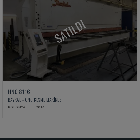
SATILDI
HNC 8116
BAYKAL - CNC KESME MAKINESI
POLONYA
2014