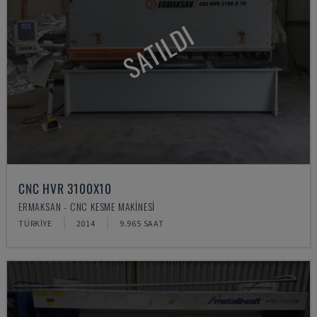
SATILDI
CNC HVR 3100X10
ERMAKSAN - CNC KESME MAKINESI
TÜRKIYE
2014
9.965 SAAT