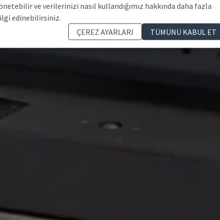
önetebilir ve verilerinizi nasıl kullandığımız hakkında daha fazla
ilgi edinebilirsiniz.
ÇEREZ AYARLARI
TÜMÜNÜ KABUL ET