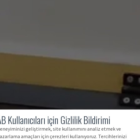
B Kullanıcıları için Gizlilik Bildirimi
eneyiminizi geliştirmek, site kullanımını analiz etmek ve
azarlama amaçları için çerezleri kullanıyoruz. Tercihlerinizi