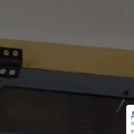
A
D
p