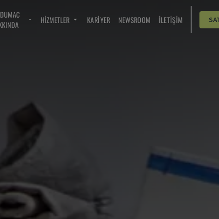
NDUMAC
HIZMETLER
KARIYER
NEWSROOM
İLETIŞIM
SA
KKINDA