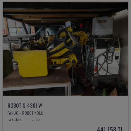
ROBOT S-430I W
FANUC - ROBOT KOLU
BELÇIKA
2000
441,158 TL