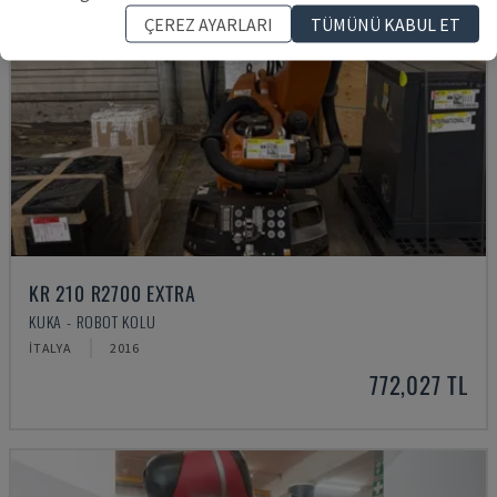
ÇEREZ AYARLARI
TÜMÜNÜ KABUL ET
KR 210 R2700 EXTRA
KUKA - ROBOT KOLU
İTALYA
2016
772,027 TL