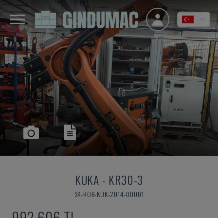
KUKA
-
KR30-3
SK-ROB-KUK-2014-00001
992,606 TL