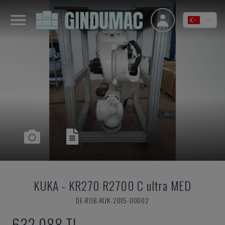
KUKA
-
KR270 R2700 C ultra MED
DE-ROB-KUK-2015-00002
632,088 TL