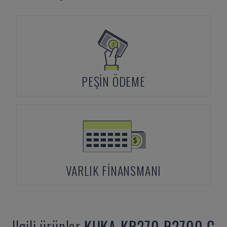
PEŞIN ÖDEME
VARLIK FINANSMANI
Ilgili ürünler
KUKA
KR270 R2700 C