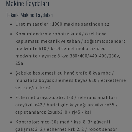
Makine Faydaları
Teknik Makine Faydalari
Üretim saatleri: 1000 makine saatinden az
Konumlandırma robotu: kr c4 / özel boya
kaplaması: mekanik ve taban / soğutma: standart
medwhite 610 / krc4 temel muhafaza: eu
medwhite / ayırıcı: 8 kva 380/400/440-400/230v,
25a
Şebeke beslemesi: eu han6 trafo 8 kva mbc /
muhafaza boyası: siemens beyaz 610 / etiketleme
seti: de/en kr c4
Ethernet arayüzü: x67. 1-3 / referans anahtarı
arayüzü: x42 / harici güç kaynağı arayüzü: x55 /
csp standardı: 2xusb3. 0 / rj45 - ksi
Kontrolör: mcc-30s med / kss: 8. 3/ güvenli
çalışma: 3. 2 / ethernet krl: 2. 2 / robot sensör