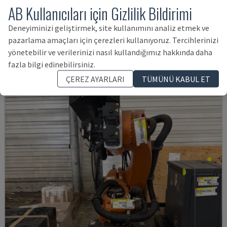
AB Kullanıcıları için Gizlilik Bildirimi
AUDI TSV D5 TÜR
Deneyiminizi geliştirmek, site kullanımını analiz etmek ve
CHANGO - ROBOT KOLU
pazarlama amaçları için çerezleri kullanıyoruz. Tercihlerinizi
ALMANYA
2020
200 SAAT
yönetebilir ve verilerinizi nasıl kullandığımız hakkında daha
3,407,778 TL
fazla bilgi edinebilirsiniz.
ÇEREZ AYARLARI
TÜMÜNÜ KABUL ET