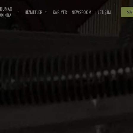
NDUMAC
HIZMETLER
KARIYER
NEWSROOM
İLETIŞIM
SA
KKINDA