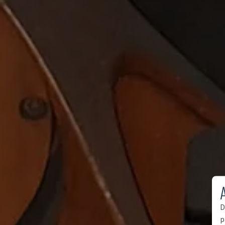
A
D
p