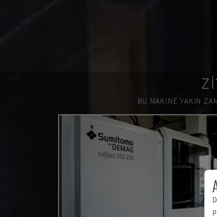
ZI
BU MAKINE YAKIN ZAM
A
D
p