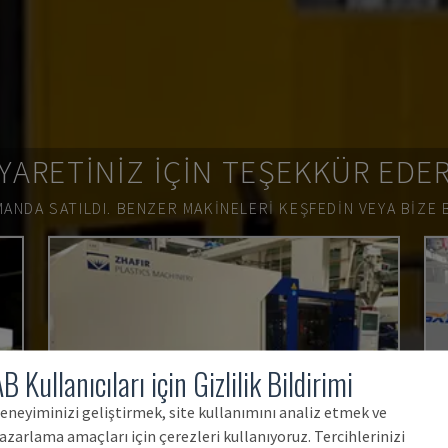
YARETINIZ IÇIN TEŞEKKÜR EDE
ANDA SATILDI.
BENZER MAKINELERI KEŞFEDIN VEYA BIZE 
B Kullanıcıları için Gizlilik Bildirimi
eneyiminizi geliştirmek, site kullanımını analiz etmek ve
azarlama amaçları için çerezleri kullanıyoruz. Tercihlerinizi