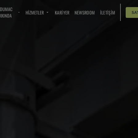
NDUMAC
HIZMETLER
KARIYER
NEWSROOM
İLETIŞIM
SA
KKINDA