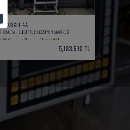
EC130SXIII-4A
SHIBAURA - ELEKTRIK ENJEKSIYON MAKINESI
İSPANYA
2019
21.000 SAAT
5,183,610 TL