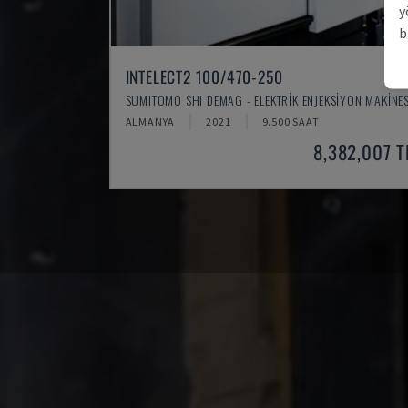
y
b
INTELECT2 100/470-250
SUMITOMO SHI DEMAG - ELEKTRIK ENJEKSIYON MAKINES
ALMANYA
2021
9.500 SAAT
8,382,007 T