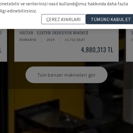
önetebilir ve verilerinizi nasıl kullandığımız hakkında daha fazla
ilgi edinebilirsiniz.
ÇEREZ AYARLARI
TÜMÜNÜ KABUL ET
ZHAFIR ZE2300
I
HAITIAN - ELEKTRIK ENJEKSIYON MAKINESI
ROMANYA
2019
31.732 SAAT
L
4,880,313 TL
Tüm benzer makineleri gör