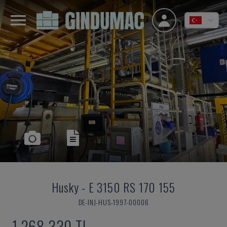
Husky
-
E 3150 RS 170 155
DE-INJ-HUS-1997-00006
1,268,330 TL