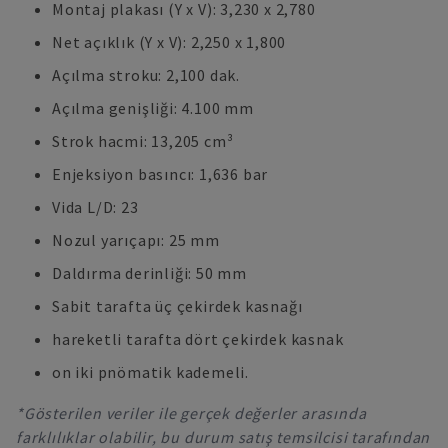
Montaj plakası (Y x V): 3,230 x 2,780
Net açıklık (Y x V): 2,250 x 1,800
Açılma stroku: 2,100 dak.
Açılma genişliği: 4.100 mm
Strok hacmi: 13,205 cm³
Enjeksiyon basıncı: 1,636 bar
Vida L/D: 23
Nozul yarıçapı: 25 mm
Daldırma derinliği: 50 mm
Sabit tarafta üç çekirdek kasnağı
hareketli tarafta dört çekirdek kasnak
on iki pnömatik kademeli.
*Gösterilen veriler ile gerçek değerler arasında
farklılıklar olabilir, bu durum satış temsilcisi tarafından