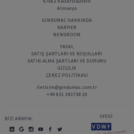
67663 Kaiserslautern
Almanya
GINDUMAC HAKKINDA
KARIYER
NEWSROOM
YASAL
SATIŞ ŞARTLARI VE KOŞULLARI
SATIN ALMA ŞARTLARI VE DURUMU
GİZLİLİK
ÇEREZ POLITIKASI
iletisim@gindumac.com.tr
+49 631 343738 20
ÜYESİ:
BİZİ ARAYIN: