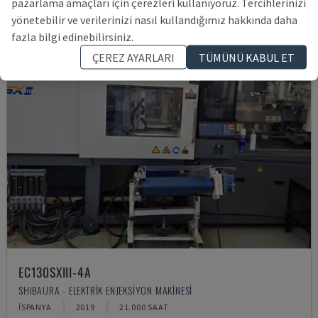
pazarlama amaçları için çerezleri kullanıyoruz. Tercihlerinizi
yönetebilir ve verilerinizi nasıl kullandığımız hakkında daha
fazla bilgi edinebilirsiniz.
ÇEREZ AYARLARI
TÜMÜNÜ KABUL ET
EC130SXIII-4A
SHIBAURA - ELEKTRIK ENJEKSIYON MAKINESI
İSPANYA
2019
21.000 SAAT