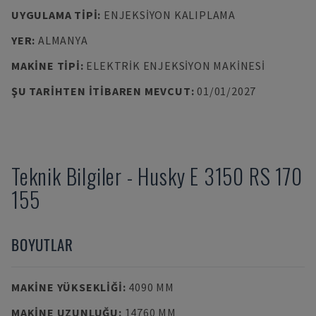
UYGULAMA TIPI
:
ENJEKSIYON KALIPLAMA
YER
:
ALMANYA
MAKINE TIPI
:
ELEKTRIK ENJEKSIYON MAKINESI
ŞU TARIHTEN ITIBAREN MEVCUT
:
01/01/2027
Teknik Bilgiler
-
Husky
E 3150 RS 170
155
BOYUTLAR
MAKINE YÜKSEKLIĞI
:
4090 MM
MAKINE UZUNLUĞU
:
14760 MM