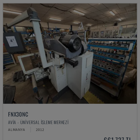
FNX30NC
AVIA - ÜNIVERSAL İŞLEME MERKEZI
ALMANYA
2012
661,737 TL