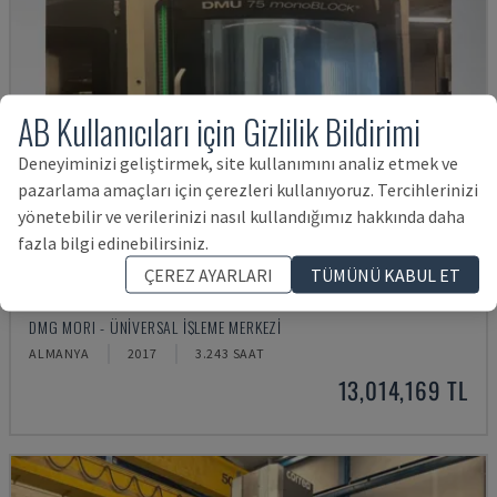
AB Kullanıcıları için Gizlilik Bildirimi
Deneyiminizi geliştirmek, site kullanımını analiz etmek ve
pazarlama amaçları için çerezleri kullanıyoruz. Tercihlerinizi
yönetebilir ve verilerinizi nasıl kullandığımız hakkında daha
fazla bilgi edinebilirsiniz.
ÇEREZ AYARLARI
TÜMÜNÜ KABUL ET
DMU 75 MONOBLOCK
DMG MORI - ÜNIVERSAL İŞLEME MERKEZI
ALMANYA
2017
3.243 SAAT
13,014,169 TL