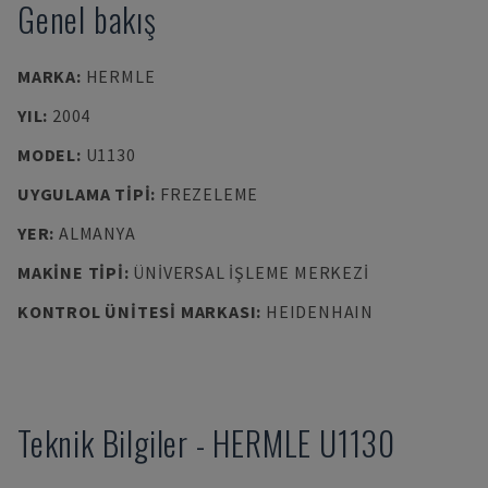
Genel bakış
MARKA
:
HERMLE
YIL
:
2004
MODEL
:
U1130
UYGULAMA TIPI
:
FREZELEME
YER
:
ALMANYA
MAKINE TIPI
:
ÜNIVERSAL İŞLEME MERKEZI
KONTROL ÜNITESI MARKASI
:
HEIDENHAIN
Teknik Bilgiler
-
HERMLE
U1130