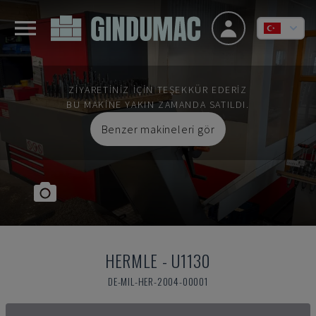
ZIYARETINIZ IÇIN TEŞEKKÜR EDERIZ
BU MAKINE YAKIN ZAMANDA SATILDI.
Benzer makineleri gör
HERMLE
-
U1130
DE-MIL-HER-2004-00001