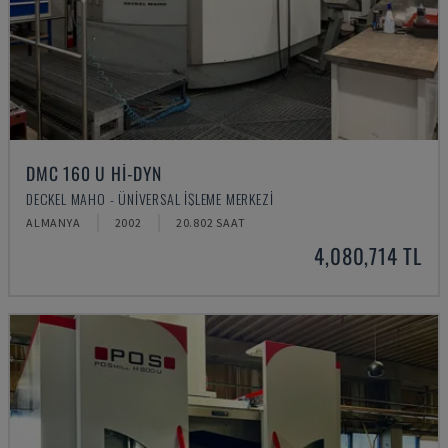
DMC 160 U HI-DYN
DECKEL MAHO - ÜNIVERSAL İŞLEME MERKEZI
ALMANYA
2002
20.802 SAAT
4,080,714 TL