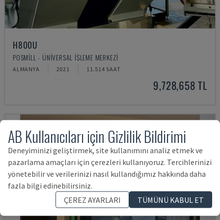
H800U
POSMILL - ÜNIVERSAL İŞLEME MERKEZI
ALMANYA
2021
11.514 SAAT
9,728,658 TL
AB Kullanıcıları için Gizlilik Bildirimi
Deneyiminizi geliştirmek, site kullanımını analiz etmek ve
pazarlama amaçları için çerezleri kullanıyoruz. Tercihlerinizi
yönetebilir ve verilerinizi nasıl kullandığımız hakkında daha
fazla bilgi edinebilirsiniz.
ÇEREZ AYARLARI
TÜMÜNÜ KABUL ET