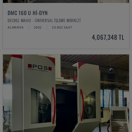
DMC 160 U HI-DYN
DECKEL MAHO - ÜNIVERSAL İŞLEME MERKEZI
ALMANYA
2002
20.802 SAAT
4,067,348 TL