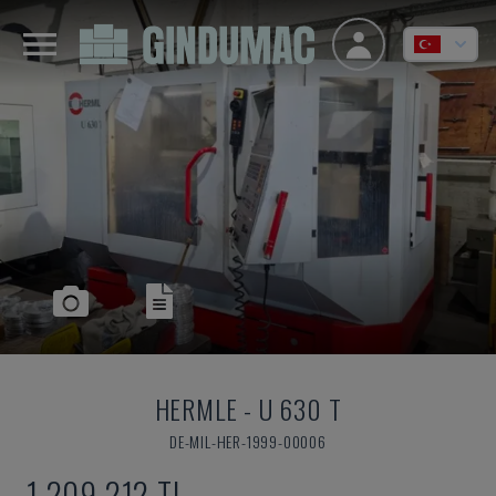
HERMLE
-
U 630 T
DE-MIL-HER-1999-00006
1,209,212 TL