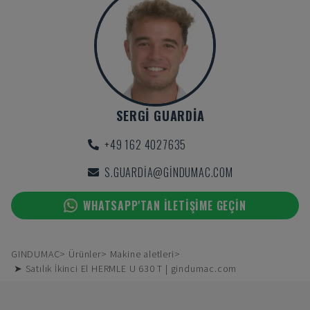
SERGI GUARDIA
+49 162 4027635
S.GUARDIA@GINDUMAC.COM
WHATSAPP'TAN ILETIŞIME GEÇIN
GINDUMAC
Ürünler
Makine aletleri
➤ Satılık İkinci El HERMLE U 630 T | gindumac.com