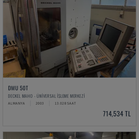
DMU 50T
DECKEL MAHO - ÜNIVERSAL İŞLEME MERKEZI
ALMANYA
2003
13.028 SAAT
714,534 TL