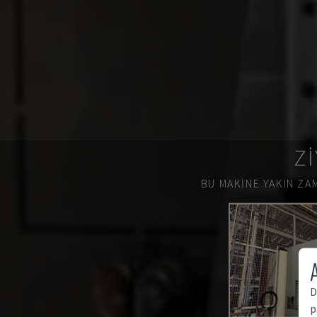
ZI
BU MAKINE YAKIN ZAM
A
D
p