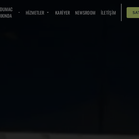
NDUMAC
HIZMETLER
KARIYER
NEWSROOM
İLETIŞIM
SA
KKINDA