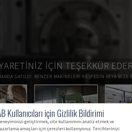
YARETINIZ IÇIN TEŞEKKÜR EDE
ANDA SATILDI.
BENZER MAKINELERI KEŞFEDIN VEYA BIZE 
B Kullanıcıları için Gizlilik Bildirimi
eneyiminizi geliştirmek, site kullanımını analiz etmek ve
azarlama amaçları için çerezleri kullanıyoruz. Tercihlerinizi