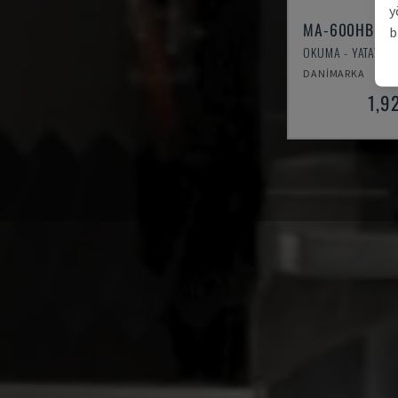
y
MA-600HB
b
OKUMA - YATAY İŞ
DANIMARKA
1,9