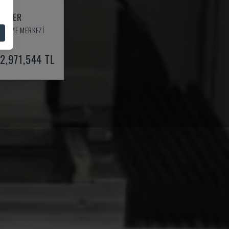
ASTER
 İŞLEME MERKEZI
2020
12,971,544 TL