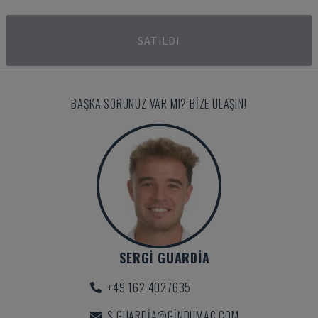
SATILDI
BAŞKA SORUNUZ VAR MI? BIZE ULAŞIN!
SERGI GUARDIA
+49 162 4027635
S.GUARDIA@GINDUMAC.COM