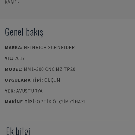
geçin.
Genel bakış
MARKA
:
HEINRICH SCHNEIDER
YIL
:
2017
MODEL
:
MM1-300 CNC MZ TP20
UYGULAMA TIPI
:
ÖLÇÜM
YER
:
AVUSTURYA
MAKINE TIPI
:
OPTIK ÖLÇÜM CIHAZI
Ek bilgi