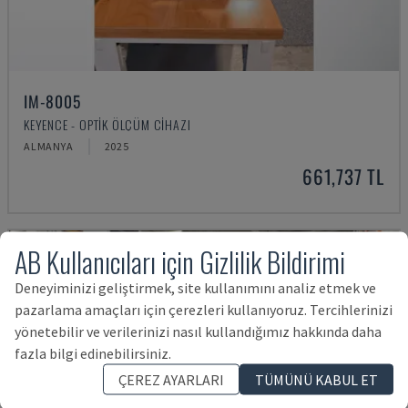
IM-8005
KEYENCE - OPTIK ÖLÇÜM CIHAZI
ALMANYA
2025
661,737 TL
AB Kullanıcıları için Gizlilik Bildirimi
Deneyiminizi geliştirmek, site kullanımını analiz etmek ve
pazarlama amaçları için çerezleri kullanıyoruz. Tercihlerinizi
yönetebilir ve verilerinizi nasıl kullandığımız hakkında daha
fazla bilgi edinebilirsiniz.
ÇEREZ AYARLARI
TÜMÜNÜ KABUL ET