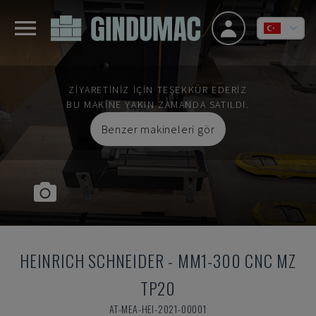
ZIYARETINIZ IÇIN TEŞEKKÜR EDERIZ
BU MAKINE YAKIN ZAMANDA SATILDI.
Benzer makineleri gör
HEINRICH SCHNEIDER
-
MM1-300 CNC MZ
TP20
AT-MEA-HEI-2021-00001