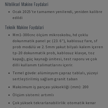
Niteliksel Makine Faydalari
Ocak 2025'te tamamen yenilendi, yeniden kalibre
edildi
Teknik Makine Faydalari
Mm1-300cnc ölçüm mikroskobu, hd çoklu
dokunmatik panel pc (23. 6"), kablosuz fare, sf
prob modülü ve 2. 5mm yakut bilyalı kalem içeren
tp-20 dokunmatik prob, kablosuz klavye, toz
kapağı, güç kaynağı ünitesi, test raporu ve çok
dilli kullanım talimatlarını içerir.
Temel gövde: alüminyum çapraz tablalı, yüzeyi
sertleştirilmiş sağlam granit taban
Maksimum iş parçası yüksekliği (mm): 200
Ölçüm sistemi: artımlı
Çok yüksek tekrarlanabilirlik: otomatik kenar