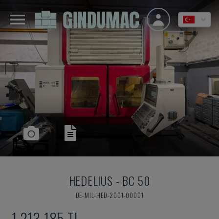
HEDELIUS
-
BC 50
DE-MIL-HED-2001-00001
1,213,185 TL