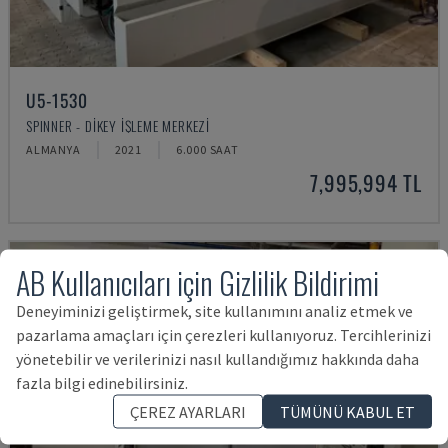
U5-1530
SPINNER - DIKEY İŞLEME MERKEZI
ALMANYA
2021
6.000 SAAT
7,995,994 TL
AB Kullanıcıları için Gizlilik Bildirimi
Deneyiminizi geliştirmek, site kullanımını analiz etmek ve
pazarlama amaçları için çerezleri kullanıyoruz. Tercihlerinizi
yönetebilir ve verilerinizi nasıl kullandığımız hakkında daha
fazla bilgi edinebilirsiniz.
ÇEREZ AYARLARI
TÜMÜNÜ KABUL ET