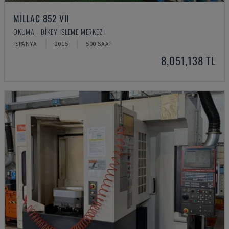
MILLAC 852 VII
OKUMA - DIKEY İŞLEME MERKEZI
İSPANYA
2015
500 SAAT
8,051,138 TL