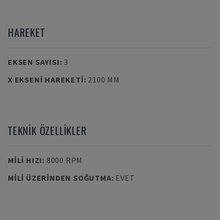
HAREKET
EKSEN SAYISI
:
3
X EKSENI HAREKETI
:
2100 MM
TEKNIK ÖZELLIKLER
MILI HIZI
:
8000 RPM
MILI ÜZERINDEN SOĞUTMA
:
EVET