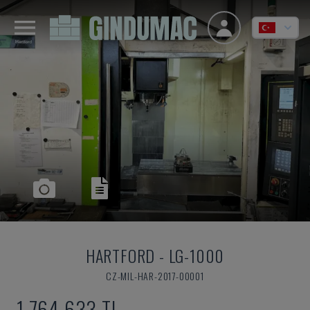
HARTFORD
-
LG-1000
CZ-MIL-HAR-2017-00001
1,764,633 TL