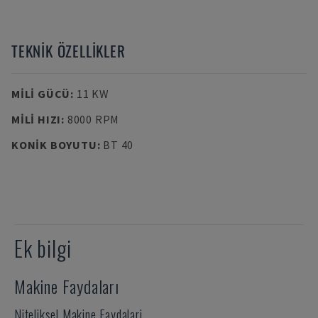
TEKNIK ÖZELLIKLER
MILI GÜCÜ
:
11 KW
MILI HIZI
:
8000 RPM
KONIK BOYUTU
:
BT 40
Ek bilgi
Makine Faydaları
Niteliksel Makine Faydalari