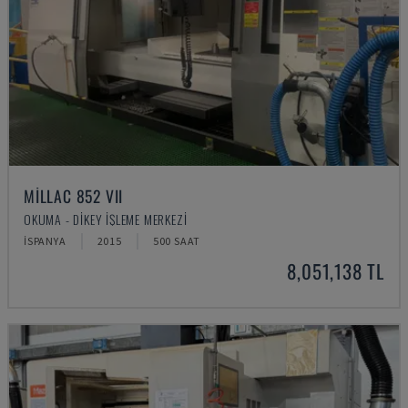
MILLAC 852 VII
OKUMA - DIKEY İŞLEME MERKEZI
İSPANYA
2015
500 SAAT
8,051,138 TL