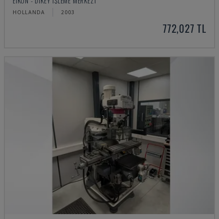
EIKON - DIKEY İŞLEME MERKEZI
HOLLANDA
2003
772,027 TL