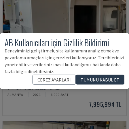
AB Kullanıcıları için Gizlilik Bildirimi
Deneyiminizi geliştirmek, site kullanımını analiz etmek ve
pazarlama amaçları için çerezleri kullanıyoruz. Tercihlerinizi
yönetebilir ve verilerinizi nasıl kullandığımız hakkında daha
fazla bilgi edinebilirsiniz.
U5-1530
ÇEREZ AYARLARI
TÜMÜNÜ KABUL ET
SPINNER - DIKEY İŞLEME MERKEZI
ALMANYA
2021
6.000 SAAT
7,995,994 TL