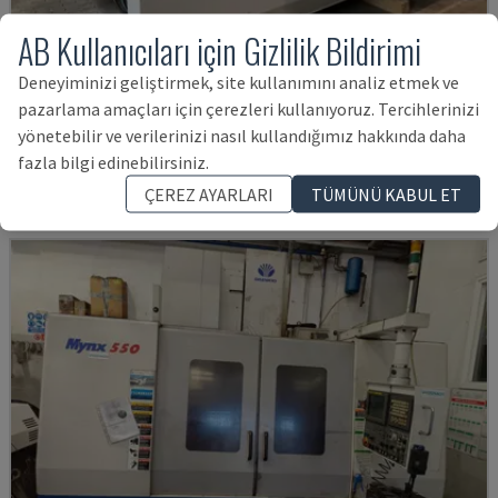
AB Kullanıcıları için Gizlilik Bildirimi
U5-1530
Deneyiminizi geliştirmek, site kullanımını analiz etmek ve
pazarlama amaçları için çerezleri kullanıyoruz. Tercihlerinizi
SPINNER - DIKEY İŞLEME MERKEZI
yönetebilir ve verilerinizi nasıl kullandığımız hakkında daha
ALMANYA
2021
6.000 SAAT
fazla bilgi edinebilirsiniz.
7,995,994 TL
ÇEREZ AYARLARI
TÜMÜNÜ KABUL ET