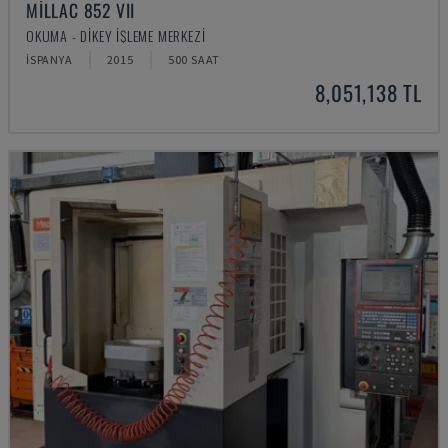
MILLAC 852 VII
OKUMA - DIKEY İŞLEME MERKEZI
İSPANYA
2015
500 SAAT
8,051,138 TL