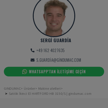
SERGI GUARDIA
+49 162 4027635
S.GUARDIA@GINDUMAC.COM
WHATSAPP'TAN ILETIŞIME GEÇIN
GINDUMAC
Ürünler
Makine aletleri
➤ Satılık İkinci El HARTFORD HB 3150/S | gindumac.com