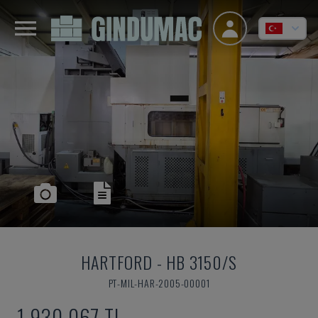
HARTFORD
-
HB 3150/S
PT-MIL-HAR-2005-00001
1,930,067 TL