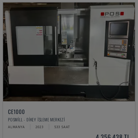
CE1000
POSMILL - DIKEY İŞLEME MERKEZI
ALMANYA
2023
533 SAAT
4,356,438 TL