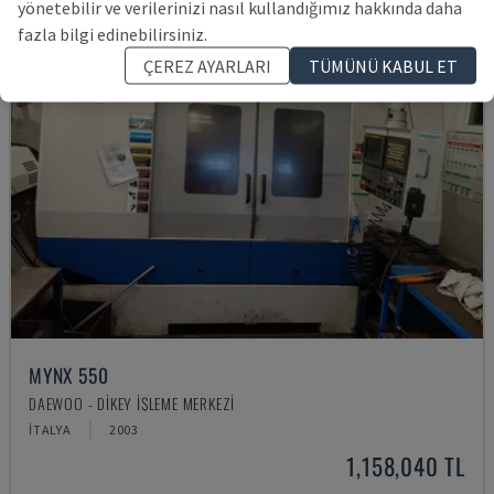
yönetebilir ve verilerinizi nasıl kullandığımız hakkında daha
fazla bilgi edinebilirsiniz.
ÇEREZ AYARLARI
TÜMÜNÜ KABUL ET
MYNX 550
DAEWOO - DIKEY İŞLEME MERKEZI
İTALYA
2003
1,158,040 TL