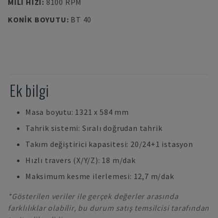
MILI HIZI
:
8100 RPM
KONIK BOYUTU
:
BT 40
Ek bilgi
Masa boyutu: 1321 x 584 mm
Tahrik sistemi: Sıralı doğrudan tahrik
Takım değiştirici kapasitesi: 20/24+1 istasyon
Hızlı travers (X/Y/Z): 18 m/dak
Maksimum kesme ilerlemesi: 12,7 m/dak
*Gösterilen veriler ile gerçek değerler arasında
farklılıklar olabilir, bu durum satış temsilcisi tarafından