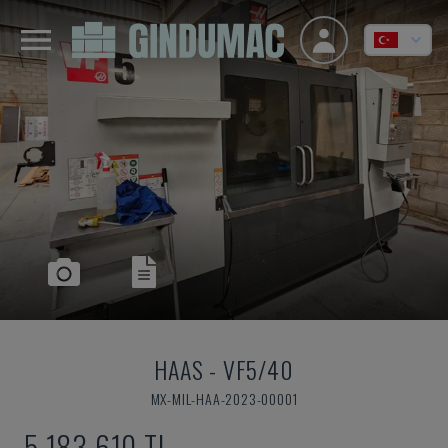
HAAS
-
VF5/40
MX-MIL-HAA-2023-00001
5,183,610 TL