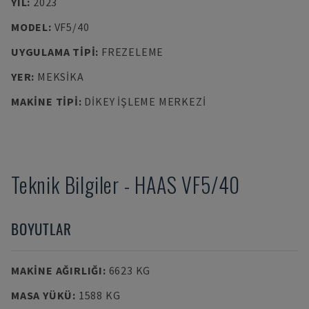
YIL
:
2023
MODEL
:
VF5/40
UYGULAMA TIPI
:
FREZELEME
YER
:
MEKSIKA
MAKINE TIPI
:
DIKEY İŞLEME MERKEZI
Teknik Bilgiler
-
HAAS
VF5/40
BOYUTLAR
MAKINE AĞIRLIĞI
:
6623 KG
MASA YÜKÜ
:
1588 KG