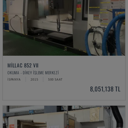
MILLAC 852 VII
OKUMA - DIKEY İŞLEME MERKEZI
İSPANYA
2015
500 SAAT
8,051,138 TL