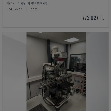
EIKON - DIKEY İŞLEME MERKEZI
HOLLANDA
2003
772,027 TL