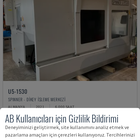
U5-1530
SPINNER - DIKEY İŞLEME MERKEZI
ALMANYA
2021
6.000 SAAT
AB Kullanıcıları için Gizlilik Bildirimi
7,995,994 TL
Deneyiminizi geliştirmek, site kullanımını analiz etmek ve
pazarlama amaçları için çerezleri kullanıyoruz. Tercihlerinizi