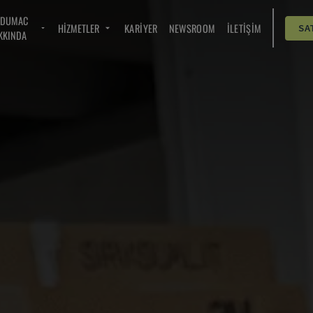
NDUMAC
HIZMETLER
KARIYER
NEWSROOM
İLETIŞIM
SA
KKINDA