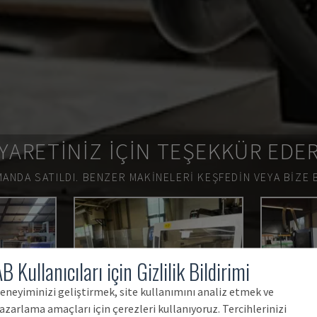
YARETINIZ IÇIN TEŞEKKÜR EDE
ANDA SATILDI.
BENZER MAKINELERI KEŞFEDIN VEYA BIZE 
B Kullanıcıları için Gizlilik Bildirimi
eneyiminizi geliştirmek, site kullanımını analiz etmek ve
azarlama amaçları için çerezleri kullanıyoruz. Tercihlerinizi