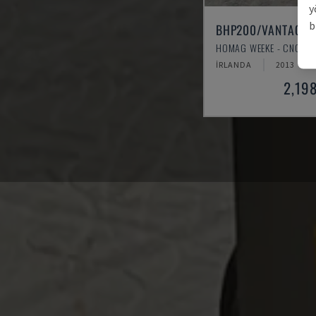
y
b
BHP200/VANTAGE7
HOMAG WEEKE - CNC YÖ
İRLANDA
2013
2,198