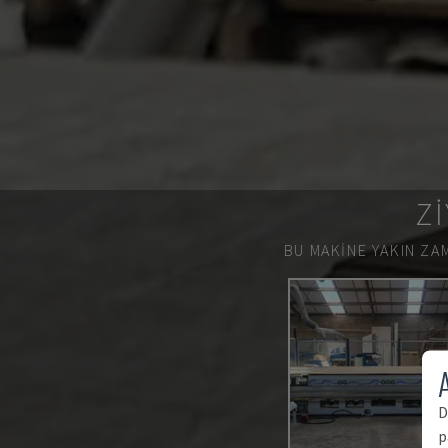
ZI
BU MAKINE YAKIN ZAM
A
D
p