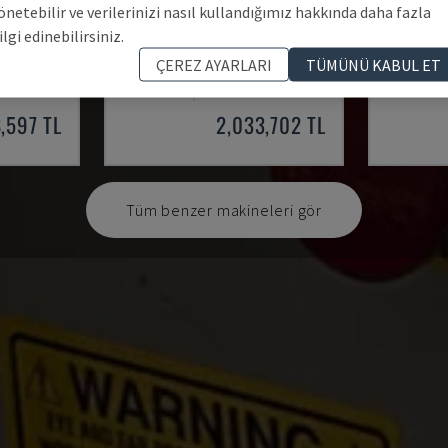
önetebilir ve verilerinizi nasıl kullandığımız hakkında daha fazla
ilgi edinebilirsiniz.
14
ROVER C 9.65
ROVER A
ÇEREZ AYARLARI
TÜMÜNÜ KABUL ET
NLENDIRICI
BIESSE - CNC YÖNLENDIRICI
BIESSE - 
ALMANYA
2006
ALMANYA
,597 TL
2,033,702 TL
Tüm benzer makineleri gör