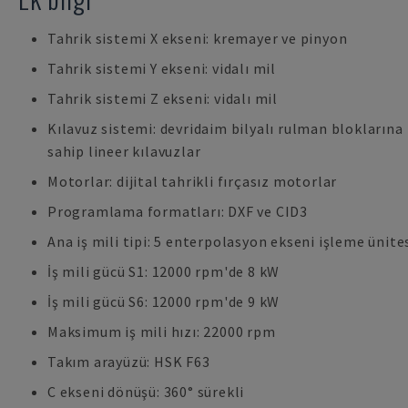
Tahrik sistemi X ekseni: kremayer ve pinyon
Tahrik sistemi Y ekseni: vidalı mil
Tahrik sistemi Z ekseni: vidalı mil
Kılavuz sistemi: devridaim bilyalı rulman bloklarına
sahip lineer kılavuzlar
Motorlar: dijital tahrikli fırçasız motorlar
Programlama formatları: DXF ve CID3
Ana iş mili tipi: 5 enterpolasyon ekseni işleme ünite
İş mili gücü S1: 12000 rpm'de 8 kW
İş mili gücü S6: 12000 rpm'de 9 kW
Maksimum iş mili hızı: 22000 rpm
Takım arayüzü: HSK F63
C ekseni dönüşü: 360° sürekli