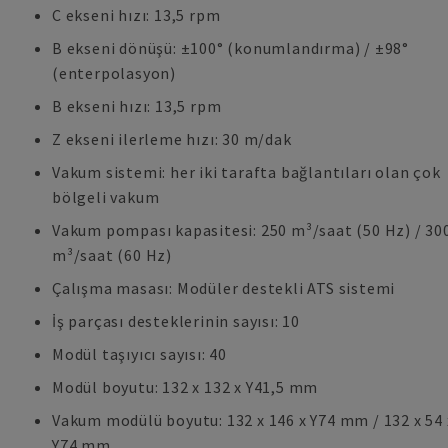
C ekseni hızı: 13,5 rpm
B ekseni dönüşü: ±100° (konumlandırma) / ±98°
(enterpolasyon)
B ekseni hızı: 13,5 rpm
Z ekseni ilerleme hızı: 30 m/dak
Vakum sistemi: her iki tarafta bağlantıları olan çok
bölgeli vakum
Vakum pompası kapasitesi: 250 m³/saat (50 Hz) / 30
m³/saat (60 Hz)
Çalışma masası: Modüler destekli ATS sistemi
İş parçası desteklerinin sayısı: 10
Modül taşıyıcı sayısı: 40
Modül boyutu: 132 x 132 x Y41,5 mm
Vakum modülü boyutu: 132 x 146 x Y74 mm / 132 x 54 
Y74 mm