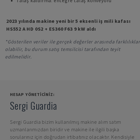
Talaş kaldırma: entegre talaş konveyörü
2023 yılında makine yeni bir 5 eksenli iş mili kafası
HS552 A HD 0S2 + ES360 F63 9 kW aldı
*Gösterilen veriler ile gerçek değerler arasında farklılıkla
olabilir, bu durum satış temsilcisi tarafından teyit
edilmelidir.
HESAP YÖNETICINIZ:
Sergi Guardia
Sergi Guardia
bizim kullanılmış makine alım satım
uzmanlarımızdan biridir ve makine ile ilgili başka
sorularınız için doğrudan irtibatınız olacaktır. Kendisiyle