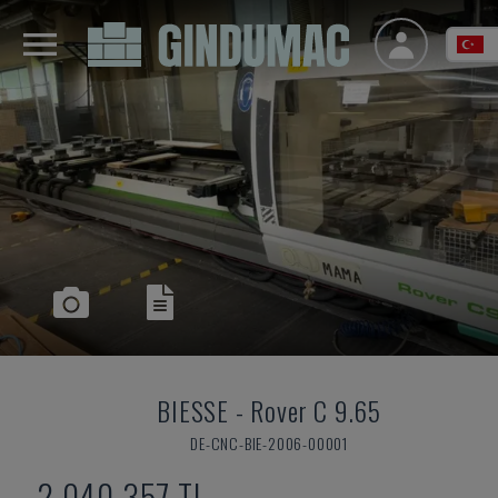
BIESSE
-
Rover C 9.65
DE-CNC-BIE-2006-00001
2,040,357 TL