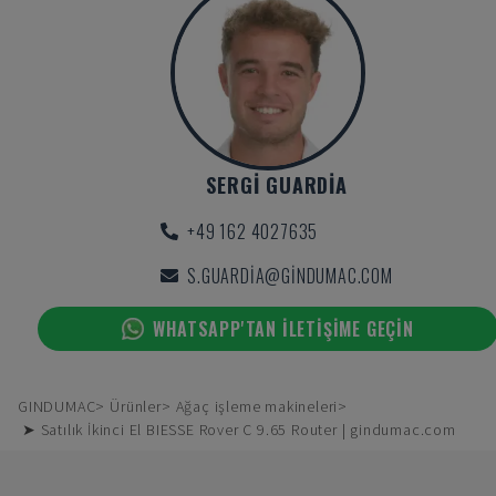
SERGI GUARDIA
+49 162 4027635
S.GUARDIA@GINDUMAC.COM
WHATSAPP'TAN ILETIŞIME GEÇIN
GINDUMAC
Ürünler
Ağaç işleme makineleri
➤ Satılık İkinci El BIESSE Rover C 9.65 Router | gindumac.com