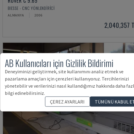
ROVER C 9.65
BIESSE - CNC YÖNLENDIRICI
ALMANYA
2006
2,040,357 
AB Kullanıcıları için Gizlilik Bildirimi
Deneyiminizi geliştirmek, site kullanımını analiz etmek ve
pazarlama amaçları için çerezleri kullanıyoruz. Tercihlerinizi
yönetebilir ve verilerinizi nasıl kullandığımız hakkında daha faz
bilgi edinebilirsiniz.
ÇEREZ AYARLARI
TÜMÜNÜ KABUL E